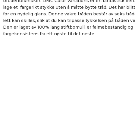
broderiteknikker. DMC Color Variations er en fantastisk flerf
lage et fargerikt stykke uten å måtte bytte tråd. Det har bli
for en nydelig glans. Denne vakre tråden består av seks tråd
lett kan skilles, slik at du kan tilpasse tykkelsen på tråden ve
Den er laget av 100% lang stiftbomull, er falmebestandig og 
fargekonsistens fra ett nøste til det neste.