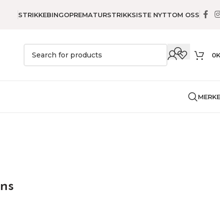
STRIKKEBINGO
PREMATURSTRIKK
SISTE NYTT
OM OSS
0
MERK
arn
Mouline Variations
ons