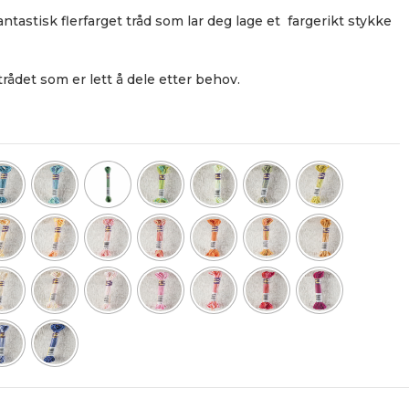
ntastisk flerfarget tråd som lar deg lage et fargerikt stykke
trådet som er lett å dele etter behov.