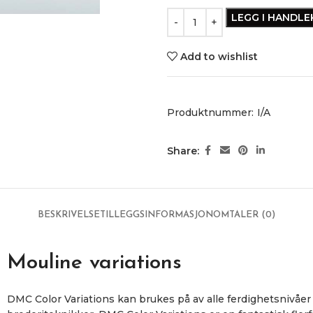
LEGG I HANDL
Add to wishlist
Produktnummer:
I/A
Share:
BESKRIVELSE
TILLEGGSINFORMASJON
OMTALER (0)
Mouline variations
DMC Color Variations kan brukes på av alle ferdighetsnivåer