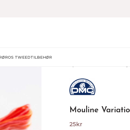
RØROS TWEED
TILBEHØR
Hjem
BRODERING
Broderg
Mouline Variati
25
kr