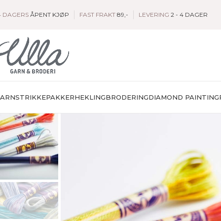
4 DAGERS
ÅPENT KJØP
FAST FRAKT
89,-
LEVERING
2 - 4 DAGER
GARN
STRIKKEPAKKER
HEKLING
BRODERING
DIAMOND PAINTING