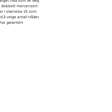
arget tråd som lar deg
tt dobbelt mercerisert
er i størrelse 25 som
d å velge antall tråder.
har garantert