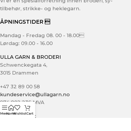
Vi er en spesialforretning innen broderi, sy-
tilbehør, strikke- og heklegarn.
ÅPNINGSTIDER 
Mandag - Fredag 08. 00 - 18.00
Lørdag: 09.00 - 16.00
ULLA GARN & BRODERI
Schwenckegata 4,
3015 Drammen
+47 32 89 00 58
kundeservice@ullagarn.no
974 802 236 MVA
Menu
Home
Wishlist
Cart
Administrativt
butikk@ullagarn.no