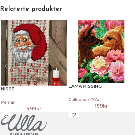
Relaterte produkter
LAMA KISSING
NISSE
Collection D’Art
Permin
159
kr
499
kr