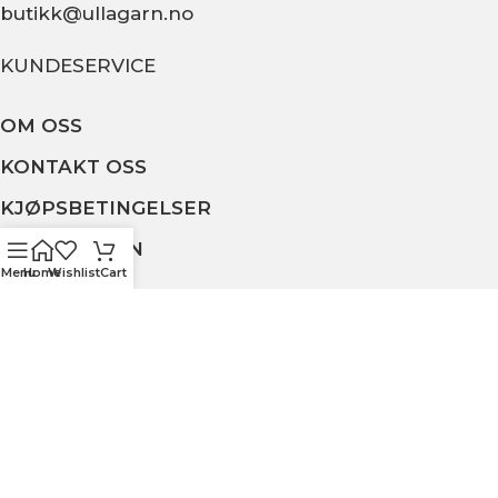
butikk@ullagarn.no
KUNDESERVICE
OM OSS
KONTAKT OSS
KJØPSBETINGELSER
PERSONVERN
Menu
Home
Wishlist
Cart
MIN SIDE
ULLA GARN OG BRODERI
2020 - Utviklet av
NJOORD
.
Vi bruker informasjonskapsler for å forbedre
opplevelsen din på nettstedet vårt. Ved å bla
gjennom dette nettstedet godtar du vår bruk av
informasjonskapsler.