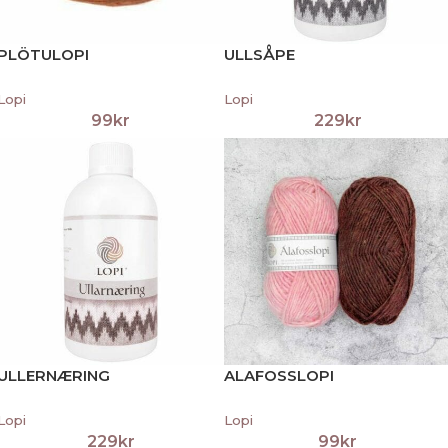
PLÖTULOPI
ULLSÅPE
Lopi
Lopi
99
kr
229
kr
ULLERNÆRING
ALAFOSSLOPI
Lopi
Lopi
229
kr
99
kr