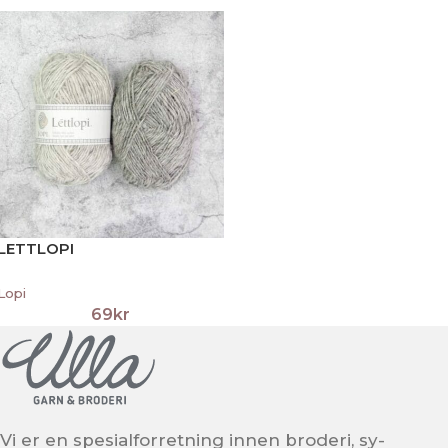
LETTLOPI
Lopi
69
kr
Vi er en spesialforretning innen broderi, sy-