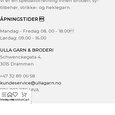
Vi er en spesialforretning innen broderi, sy-
tilbehør, strikke- og heklegarn.
ÅPNINGSTIDER 
Mandag - Fredag 08. 00 - 18.00
Lørdag: 09.00 - 16.00
ULLA GARN & BRODERI
Schwenckegata 4,
3015 Drammen
+47 32 89 00 58
kundeservice@ullagarn.no
974 802 236 MVA
Menu
Home
Wishlist
Cart
Administrativt
butikk@ullagarn.no