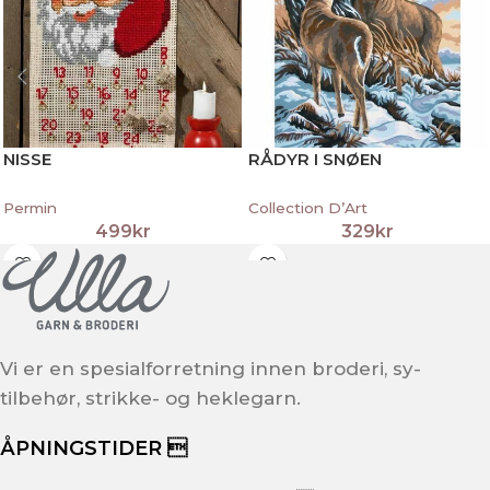
NISSE
RÅDYR I SNØEN
Permin
Collection D’Art
499
kr
329
kr
Vi er en spesialforretning innen broderi, sy-
tilbehør, strikke- og heklegarn.
ÅPNINGSTIDER 