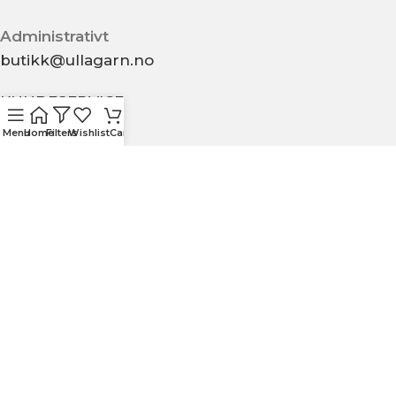
Administrativt
butikk@ullagarn.no
KUNDESERVICE
Menu
Home
Filters
Wishlist
Cart
OM OSS
KONTAKT OSS
KJØPSBETINGELSER
PERSONVERN
MIN SIDE
ULLA GARN OG BRODERI
2020 - Utviklet av
NJOORD
.
Vi bruker informasjonskapsler for å forbedre