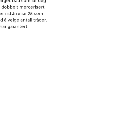
arget tråd som lar deg
tt dobbelt mercerisert
er i størrelse 25 som
d å velge antall tråder.
har garantert