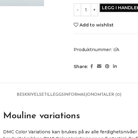
LEGG I HANDL
Add to wishlist
Produktnummer:
I/A
Share:
BESKRIVELSE
TILLEGGSINFORMASJON
OMTALER (0)
Mouline variations
DMC Color Variations kan brukes på av alle ferdighetsnivåer