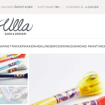
4 DAGERS
ÅPENT KJØP
FAST FRAKT
89,-
LEVERING
2 - 4 DAGER
GARN
STRIKKEPAKKER
HEKLING
BRODERING
DIAMOND PAINTING