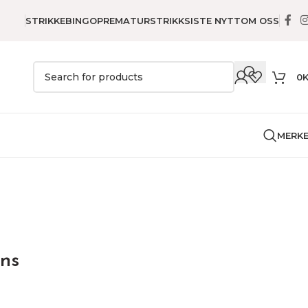
STRIKKEBINGO
PREMATURSTRIKK
SISTE NYTT
OM OSS
0
MERK
arn
Mouline Variations
ons