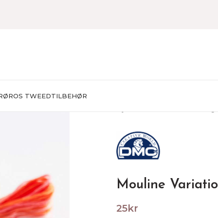
RØROS TWEED
TILBEHØR
Hjem
BRODERING
Broderg
Mouline Variati
25
kr