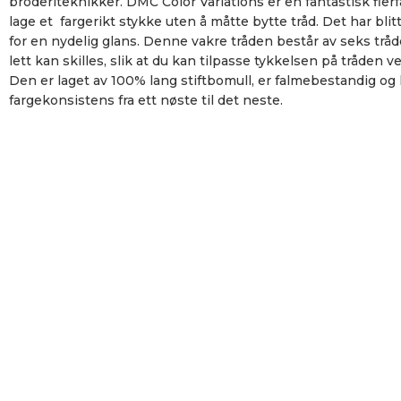
broderiteknikker. DMC Color Variations er en fantastisk flerf
lage et fargerikt stykke uten å måtte bytte tråd. Det har bli
for en nydelig glans. Denne vakre tråden består av seks tråd
lett kan skilles, slik at du kan tilpasse tykkelsen på tråden ve
Den er laget av 100% lang stiftbomull, er falmebestandig og 
fargekonsistens fra ett nøste til det neste.