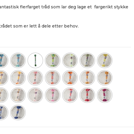
ntastisk flerfarget tråd som lar deg lage et fargerikt stykke
trådet som er lett å dele etter behov.