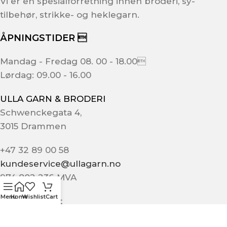
Vi er en spesialforretning innen broderi, sy-
tilbehør, strikke- og heklegarn.
ÅPNINGSTIDER 
Mandag - Fredag 08. 00 - 18.00
Lørdag: 09.00 - 16.00
ULLA GARN & BRODERI
Schwenckegata 4,
3015 Drammen
+47 32 89 00 58
kundeservice@ullagarn.no
974 802 236 MVA
Menu
Home
Wishlist
Cart
Administrativt
butikk@ullagarn.no