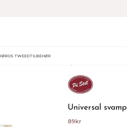
RØROS TWEED
TILBEHØR
Hjem
TILBEHØR
Vaskemidd
Universal svamp
89
kr