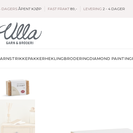
4 DAGERS
ÅPENT KJØP
FAST FRAKT
89,-
LEVERING
2 - 4 DAGER
GARN
STRIKKEPAKKER
HEKLING
BRODERING
DIAMOND PAINTING