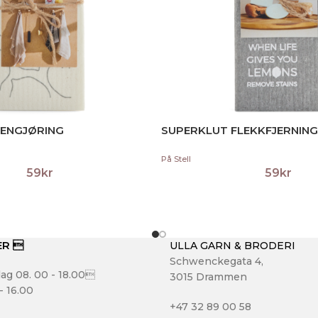
RENGJØRING
SUPERKLUT FLEKKFJERNING
På Stell
59
kr
59
kr
ER 
ULLA GARN & BRODERI
Schwenckegata 4,
ag 08. 00 - 18.00
3015 Drammen
- 16.00
+47 32 89 00 58