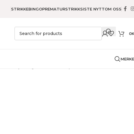
STRIKKEBINGO
PREMATURSTRIKK
SISTE NYTT
OM OSS
0
MERK
el
Flekkfjerning
Universal svamp