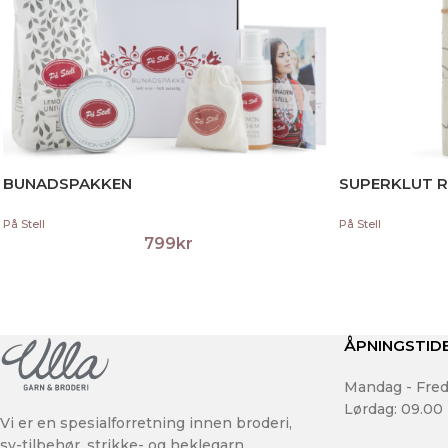
BUNADSPAKKEN
SUPERKLUT 
På Stell
På Stell
799
kr
ÅPNINGSTID
Mandag - Fred
Lørdag: 09.00 
Vi er en spesialforretning innen broderi,
sy-tilbehør, strikke- og heklegarn.