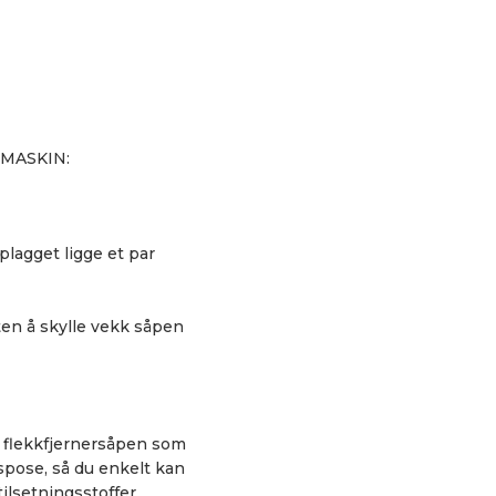
 MASKIN:
 plagget ligge et par
ten å skylle vekk såpen
e flekkfjernersåpen som
spose, så du enkelt kan
ilsetningsstoffer,