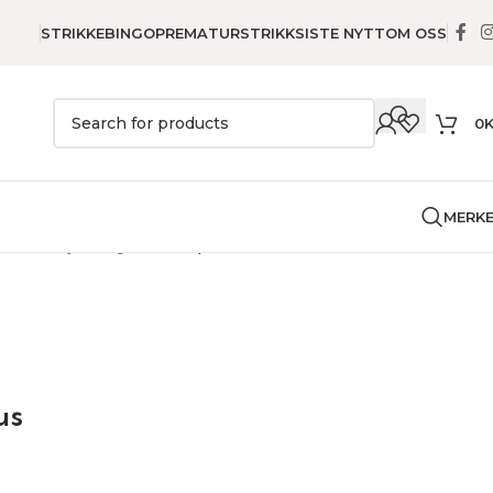
STRIKKEBINGO
PREMATURSTRIKK
SISTE NYTT
OM OSS
0
MERK
el
Flekkfjerning
Sitronsåpe Marius
us