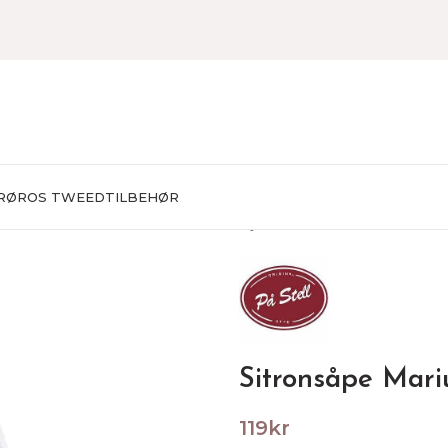
RØROS TWEED
TILBEHØR
Hjem
TILBEHØR
Vaskemidd
Sitronsåpe Mari
119
kr