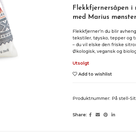
Flekkfjernersåpen i
med Marius mønste
Flekkfjerner’n du blir avheng
tekstiler, tøysko, tepper og
– du vil elske den friske sitr
Økologisk, vegansk og biolo
Utsolgt
Add to wishlist
Produktnummer:
På stell-S
Share: