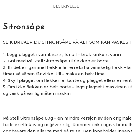
BESKRIVELSE
Sitronsåpe
SLIK BRUKER DU SITRONSÅPE PÅ ALT SOM KAN VASKES I
1. Legg plagget i varmt vann, for ull – bruk lunkent vann
2. Gni med På Stell Sitronsåpe til flekken er borte
3. Er det en gammel flekk eller en ekstra vanskelig flekk – la
timer så såpen får virke. Ull – maks en halv time
4. Skyll plagget om flekken er borte og plagget ellers er rent
5. Om ikke flekken er helt borte – legg plagget i maskinen u
og vask på vanlig måte i maskin
På Stell Sitronsåpe 60g – en mindre versjon av den original
både er effektiv og miljøvennlig. Kommer i økologisk bomull
oppbevare den eller ta med på reise. Den inneholder ingen t