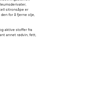
oleumsderivater,
tell sitronsåpe er
en for å fjerne olje,
 aktive stoffer fra
ant annet rødvin, fett,