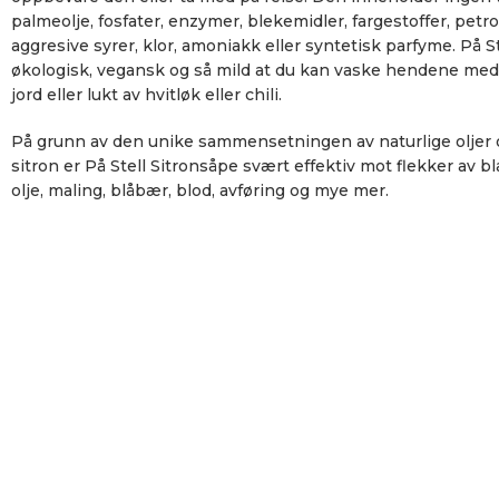
palmeolje, fosfater, enzymer, blekemidler, fargestoffer, petr
aggresive syrer, klor, amoniakk eller syntetisk parfyme. På S
økologisk, vegansk og så mild at du kan vaske hendene med d
jord eller lukt av hvitløk eller chili.
På grunn av den unike sammensetningen av naturlige oljer og
sitron er På Stell Sitronsåpe svært effektiv mot flekker av bl
olje, maling, blåbær, blod, avføring og mye mer.