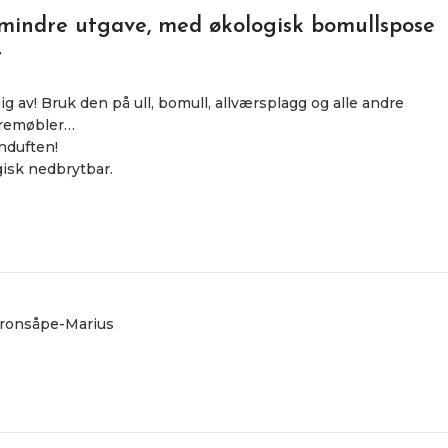
 mindre utgave, med økologisk bomullspose
r
ig av! Bruk den på ull, bomull, allværsplagg og alle andre
 tremøbler…
onduften!
gisk nedbrytbar.
itronsåpe-Marius