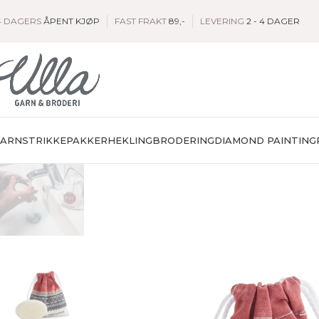
4 DAGERS
ÅPENT KJØP
FAST FRAKT
89,-
LEVERING
2 - 4 DAGER
GARN
STRIKKEPAKKER
HEKLING
BRODERING
DIAMOND PAINTING