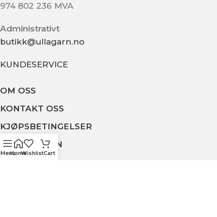
974 802 236 MVA
Administrativt
butikk@ullagarn.no
KUNDESERVICE
OM OSS
KONTAKT OSS
KJØPSBETINGELSER
PERSONVERN
Menu
Home
Wishlist
Cart
MIN SIDE
ULLA GARN OG BRODERI
2020 - Utviklet av
NJOORD
.