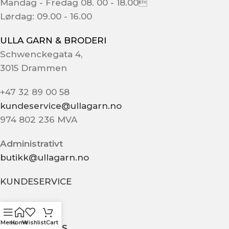
Mandag - Fredag 08. 00 - 18.00
Lørdag: 09.00 - 16.00
ULLA GARN & BRODERI
Schwenckegata 4,
3015 Drammen
+47 32 89 00 58
kundeservice@ullagarn.no
974 802 236 MVA
Administrativt
butikk@ullagarn.no
KUNDESERVICE
OM OSS
Menu
Home
Wishlist
Cart
KONTAKT OSS