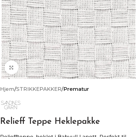
Click to enlarge
Hjem
STRIKKEPAKKER
Prematur
Relieff Teppe Heklepakke
Relieffteppe, heklet i Babyull Lanett. Perfekt til