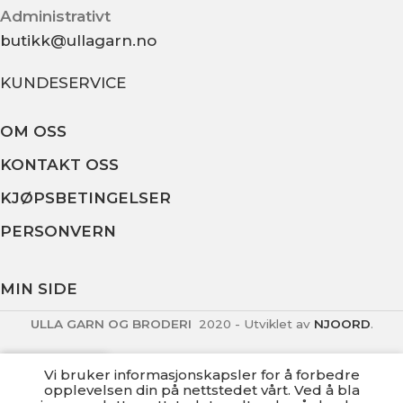
Administrativt
butikk@ullagarn.no
KUNDESERVICE
OM OSS
KONTAKT OSS
KJØPSBETINGELSER
PERSONVERN
MIN SIDE
ULLA GARN OG BRODERI
2020 - Utviklet av
NJOORD
.
Vi bruker informasjonskapsler for å forbedre
opplevelsen din på nettstedet vårt. Ved å bla
Menu
Home
Wishlist
Cart