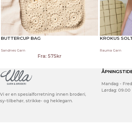
BUTTERCUP BAG
KROKUS SOL
Sandnes Garn
Rauma Garn
Fra:
575
kr
ÅPNINGSTID
Mandag - Fred
Lørdag: 09.00 
Vi er en spesialforretning innen broderi,
sy-tilbehør, strikke- og heklegarn.