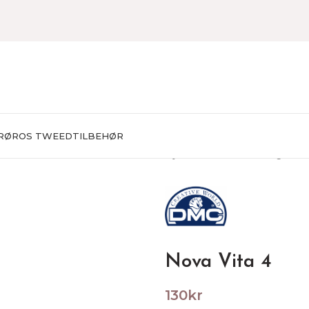
RØROS TWEED
TILBEHØR
Hjem
HEKLING
Heklegarn
N
Nova Vita 4
130
kr