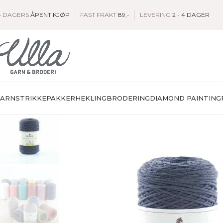
4 DAGERS
ÅPENT KJØP
FAST FRAKT
89,-
LEVERING
2 - 4 DAGER
GARN
STRIKKEPAKKER
HEKLING
BRODERING
DIAMOND PAINTING