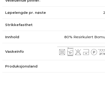
Veiledende pinner:
Løpelengde pr. nøste
Strikkefasthet
Innhold
80% Resirkulert Bomul
Vaskeinfo
Produksjonsland