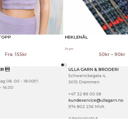
TOPP
HEKLENÅL
Prym
Fra:
155
kr
50
kr
–
90
kr
ER 
ULLA GARN & BRODERI
Schwenckegata 4,
ag 08. 00 - 18.00
3015 Drammen
- 16.00
+47 32 89 00 58
kundeservice@ullagarn.no
974 802 236 MVA
Administrativt
butikk@ullagarn.no