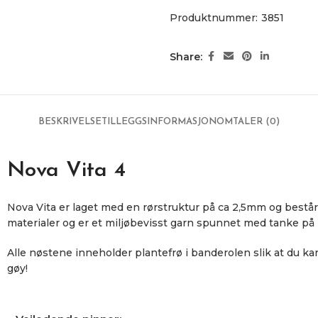
Produktnummer:
3851
Share:
BESKRIVELSE
TILLEGGSINFORMASJON
OMTALER (0)
Nova Vita 4
Nova Vita er laget med en rørstruktur på ca 2,5mm og bestå
materialer og er et miljøbevisst garn spunnet med tanke på 
Alle nøstene inneholder plantefrø i banderolen slik at du kan
gøy!