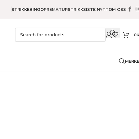
STRIKKEBINGO
PREMATURSTRIKK
SISTE NYTT
OM OSS
0
MERK
ova Vita 4