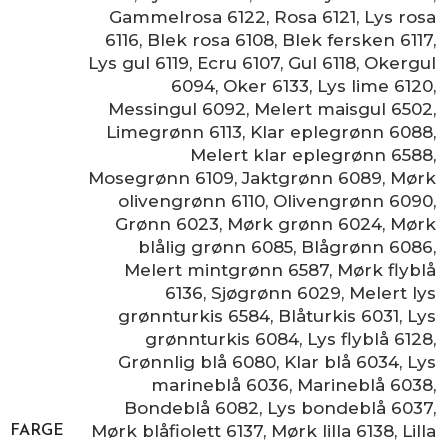
Gammelrosa 6122
,
Rosa 6121
,
Lys rosa
6116
,
Blek rosa 6108
,
Blek fersken 6117
,
Lys gul 6119
,
Ecru 6107
,
Gul 6118
,
Okergul
6094
,
Oker 6133
,
Lys lime 6120
,
Messingul 6092
,
Melert maisgul 6502
,
Limegrønn 6113
,
Klar eplegrønn 6088
,
Melert klar eplegrønn 6588
,
Mosegrønn 6109
,
Jaktgrønn 6089
,
Mørk
olivengrønn 6110
,
Olivengrønn 6090
,
Grønn 6023
,
Mørk grønn 6024
,
Mørk
blålig grønn 6085
,
Blågrønn 6086
,
Melert mintgrønn 6587
,
Mørk flyblå
6136
,
Sjøgrønn 6029
,
Melert lys
grønnturkis 6584
,
Blåturkis 6031
,
Lys
grønnturkis 6084
,
Lys flyblå 6128
,
Grønnlig blå 6080
,
Klar blå 6034
,
Lys
marineblå 6036
,
Marineblå 6038
,
Bondeblå 6082
,
Lys bondeblå 6037
,
Mørk blåfiolett 6137
,
Mørk lilla 6138
,
Lilla
FARGE