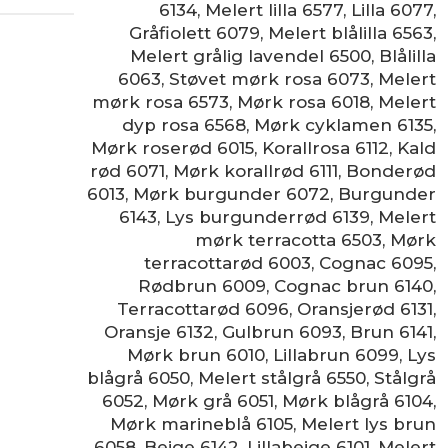
6134
,
Melert lilla 6577
,
Lilla 6077
,
Gråfiolett 6079
,
Melert blålilla 6563
,
Melert grålig lavendel 6500
,
Blålilla
6063
,
Støvet mørk rosa 6073
,
Melert
mørk rosa 6573
,
Mørk rosa 6018
,
Melert
dyp rosa 6568
,
Mørk cyklamen 6135
,
Mørk roserød 6015
,
Korallrosa 6112
,
Kald
rød 6071
,
Mørk korallrød 6111
,
Bonderød
6013
,
Mørk burgunder 6072
,
Burgunder
6143
,
Lys burgunderrød 6139
,
Melert
mørk terracotta 6503
,
Mørk
terracottarød 6003
,
Cognac 6095
,
Rødbrun 6009
,
Cognac brun 6140
,
Terracottarød 6096
,
Oransjerød 6131
,
Oransje 6132
,
Gulbrun 6093
,
Brun 6141
,
Mørk brun 6010
,
Lillabrun 6099
,
Lys
blågrå 6050
,
Melert stålgrå 6550
,
Stålgrå
6052
,
Mørk grå 6051
,
Mørk blågrå 6104
,
Mørk marineblå 6105
,
Melert lys brun
6058
,
Beige 6142
,
Lillabeige 6101
,
Melert