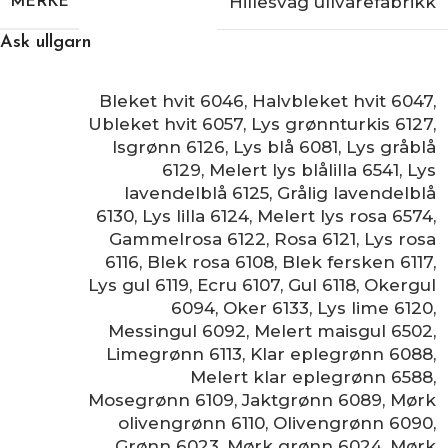
Hillesvåg ullvarefabrikk
MERKE
Ask ullgarn
Bleket hvit 6046
,
Halvbleket hvit 6047
,
Ubleket hvit 6057
,
Lys grønnturkis 6127
,
Isgrønn 6126
,
Lys blå 6081
,
Lys gråblå
6129
,
Melert lys blålilla 6541
,
Lys
lavendelblå 6125
,
Grålig lavendelblå
6130
,
Lys lilla 6124
,
Melert lys rosa 6574
,
Gammelrosa 6122
,
Rosa 6121
,
Lys rosa
6116
,
Blek rosa 6108
,
Blek fersken 6117
,
Lys gul 6119
,
Ecru 6107
,
Gul 6118
,
Okergul
6094
,
Oker 6133
,
Lys lime 6120
,
Messingul 6092
,
Melert maisgul 6502
,
Limegrønn 6113
,
Klar eplegrønn 6088
,
Melert klar eplegrønn 6588
,
Mosegrønn 6109
,
Jaktgrønn 6089
,
Mørk
olivengrønn 6110
,
Olivengrønn 6090
,
Grønn 6023
,
Mørk grønn 6024
,
Mørk