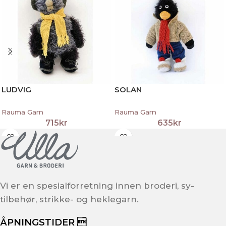
LUDVIG
SOLAN
Rauma Garn
Rauma Garn
715
kr
635
kr
Vi er en spesialforretning innen broderi, sy-
tilbehør, strikke- og heklegarn.
ÅPNINGSTIDER 