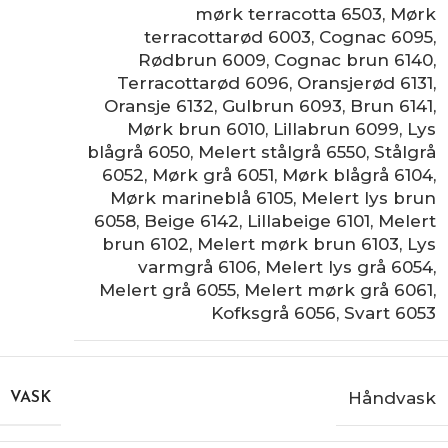
mørk terracotta 6503
,
Mørk
terracottarød 6003
,
Cognac 6095
,
Rødbrun 6009
,
Cognac brun 6140
,
Terracottarød 6096
,
Oransjerød 6131
,
Oransje 6132
,
Gulbrun 6093
,
Brun 6141
,
Mørk brun 6010
,
Lillabrun 6099
,
Lys
blågrå 6050
,
Melert stålgrå 6550
,
Stålgrå
6052
,
Mørk grå 6051
,
Mørk blågrå 6104
,
Mørk marineblå 6105
,
Melert lys brun
6058
,
Beige 6142
,
Lillabeige 6101
,
Melert
brun 6102
,
Melert mørk brun 6103
,
Lys
varmgrå 6106
,
Melert lys grå 6054
,
Melert grå 6055
,
Melert mørk grå 6061
,
Kofksgrå 6056
,
Svart 6053
Håndvask
VASK