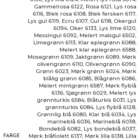
Gammelrosa 6122
,
Rosa 6121
,
Lys rosa
6116
,
Blek rosa 6108
,
Blek fersken 6117
,
Lys gul 6119
,
Ecru 6107
,
Gul 6118
,
Okergul
6094
,
Oker 6133
,
Lys lime 6120
,
Messingul 6092
,
Melert maisgul 6502
,
Limegrønn 6113
,
Klar eplegrønn 6088
,
Melert klar eplegrønn 6588
,
Mosegrønn 6109
,
Jaktgrønn 6089
,
Mørk
olivengrønn 6110
,
Olivengrønn 6090
,
Grønn 6023
,
Mørk grønn 6024
,
Mørk
blålig grønn 6085
,
Blågrønn 6086
,
Melert mintgrønn 6587
,
Mørk flyblå
6136
,
Sjøgrønn 6029
,
Melert lys
grønnturkis 6584
,
Blåturkis 6031
,
Lys
grønnturkis 6084
,
Lys flyblå 6128
,
Grønnlig blå 6080
,
Klar blå 6034
,
Lys
marineblå 6036
,
Marineblå 6038
,
Bondeblå 6082
,
Lys bondeblå 6037
,
Mørk blåfiolett 6137
,
Mørk lilla 6138
,
Lilla
FARGE