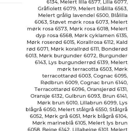
6134
,
Melert lilla 6577
,
Lilla 6077
,
Gråfiolett 6079
,
Melert blålilla 6563
,
Melert grålig lavendel 6500
,
Blålilla
6063
,
Støvet mørk rosa 6073
,
Melert
mørk rosa 6573
,
Mørk rosa 6018
,
Melert
dyp rosa 6568
,
Mørk cyklamen 6135
,
Mørk roserød 6015
,
Korallrosa 6112
,
Kald
rød 6071
,
Mørk korallrød 6111
,
Bonderød
6013
,
Mørk burgunder 6072
,
Burgunder
6143
,
Lys burgunderrød 6139
,
Melert
mørk terracotta 6503
,
Mørk
terracottarød 6003
,
Cognac 6095
,
Rødbrun 6009
,
Cognac brun 6140
,
Terracottarød 6096
,
Oransjerød 6131
,
Oransje 6132
,
Gulbrun 6093
,
Brun 6141
,
Mørk brun 6010
,
Lillabrun 6099
,
Lys
blågrå 6050
,
Melert stålgrå 6550
,
Stålgrå
6052
,
Mørk grå 6051
,
Mørk blågrå 6104
,
Mørk marineblå 6105
,
Melert lys brun
6058
,
Beige 6142
,
Lillabeige 6101
,
Melert