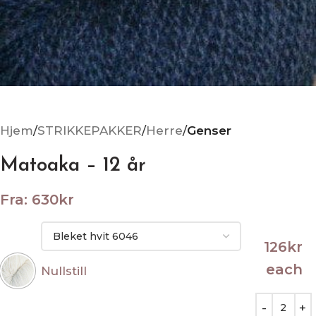
Hjem
STRIKKEPAKKER
Herre
Genser
Matoaka – 12 år
Fra:
630
kr
126
kr
each
Nullstill