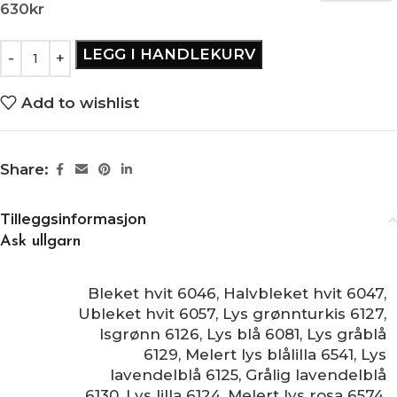
630
kr
LEGG I HANDLEKURV
Add to wishlist
Share:
Tilleggsinformasjon
Ask ullgarn
Bleket hvit 6046
,
Halvbleket hvit 6047
,
Ubleket hvit 6057
,
Lys grønnturkis 6127
,
Isgrønn 6126
,
Lys blå 6081
,
Lys gråblå
6129
,
Melert lys blålilla 6541
,
Lys
lavendelblå 6125
,
Grålig lavendelblå
6130
,
Lys lilla 6124
,
Melert lys rosa 6574
,