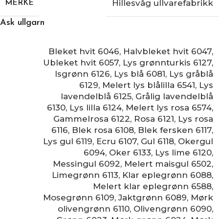
Hillesvåg ullvarefabrikk
MERKE
Ask ullgarn
Bleket hvit 6046
,
Halvbleket hvit 6047
,
Ubleket hvit 6057
,
Lys grønnturkis 6127
,
Isgrønn 6126
,
Lys blå 6081
,
Lys gråblå
6129
,
Melert lys blålilla 6541
,
Lys
lavendelblå 6125
,
Grålig lavendelblå
6130
,
Lys lilla 6124
,
Melert lys rosa 6574
,
Gammelrosa 6122
,
Rosa 6121
,
Lys rosa
6116
,
Blek rosa 6108
,
Blek fersken 6117
,
Lys gul 6119
,
Ecru 6107
,
Gul 6118
,
Okergul
6094
,
Oker 6133
,
Lys lime 6120
,
Messingul 6092
,
Melert maisgul 6502
,
Limegrønn 6113
,
Klar eplegrønn 6088
,
Melert klar eplegrønn 6588
,
Mosegrønn 6109
,
Jaktgrønn 6089
,
Mørk
olivengrønn 6110
,
Olivengrønn 6090
,