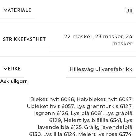
Ull
MATERIALE
22 masker
,
23 masker
,
24
STRIKKEFASTHET
masker
Hillesvåg ullvarefabrikk
MERKE
Ask ullgarn
Bleket hvit 6046
,
Halvbleket hvit 6047
,
Ubleket hvit 6057
,
Lys grønnturkis 6127
,
Isgrønn 6126
,
Lys blå 6081
,
Lys gråblå
6129
,
Melert lys blålilla 6541
,
Lys
lavendelblå 6125
,
Grålig lavendelblå
6130
,
Lys lilla 6124
,
Melert lys rosa 6574
,