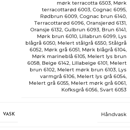
mørk terracotta 6503
,
Mørk
terracottarød 6003
,
Cognac 6095
,
Rødbrun 6009
,
Cognac brun 6140
,
Terracottarød 6096
,
Oransjerød 6131
,
Oransje 6132
,
Gulbrun 6093
,
Brun 6141
,
Mørk brun 6010
,
Lillabrun 6099
,
Lys
blågrå 6050
,
Melert stålgrå 6550
,
Stålgrå
6052
,
Mørk grå 6051
,
Mørk blågrå 6104
,
Mørk marineblå 6105
,
Melert lys brun
6058
,
Beige 6142
,
Lillabeige 6101
,
Melert
brun 6102
,
Melert mørk brun 6103
,
Lys
varmgrå 6106
,
Melert lys grå 6054
,
Melert grå 6055
,
Melert mørk grå 6061
,
Kofksgrå 6056
,
Svart 6053
Håndvask
VASK