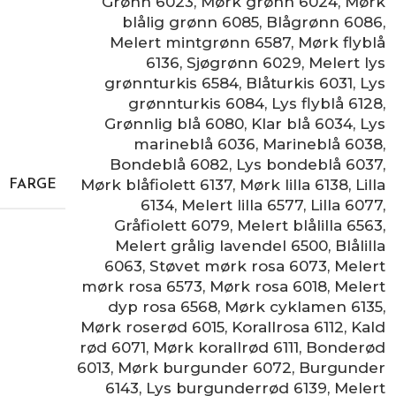
Grønn 6023
,
Mørk grønn 6024
,
Mørk
blålig grønn 6085
,
Blågrønn 6086
,
Melert mintgrønn 6587
,
Mørk flyblå
6136
,
Sjøgrønn 6029
,
Melert lys
grønnturkis 6584
,
Blåturkis 6031
,
Lys
grønnturkis 6084
,
Lys flyblå 6128
,
Grønnlig blå 6080
,
Klar blå 6034
,
Lys
marineblå 6036
,
Marineblå 6038
,
Bondeblå 6082
,
Lys bondeblå 6037
,
Mørk blåfiolett 6137
,
Mørk lilla 6138
,
Lilla
FARGE
6134
,
Melert lilla 6577
,
Lilla 6077
,
Gråfiolett 6079
,
Melert blålilla 6563
,
Melert grålig lavendel 6500
,
Blålilla
6063
,
Støvet mørk rosa 6073
,
Melert
mørk rosa 6573
,
Mørk rosa 6018
,
Melert
dyp rosa 6568
,
Mørk cyklamen 6135
,
Mørk roserød 6015
,
Korallrosa 6112
,
Kald
rød 6071
,
Mørk korallrød 6111
,
Bonderød
6013
,
Mørk burgunder 6072
,
Burgunder
6143
,
Lys burgunderrød 6139
,
Melert