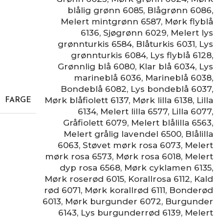
blålig grønn 6085
,
Blågrønn 6086
,
Melert mintgrønn 6587
,
Mørk flyblå
6136
,
Sjøgrønn 6029
,
Melert lys
grønnturkis 6584
,
Blåturkis 6031
,
Lys
grønnturkis 6084
,
Lys flyblå 6128
,
Grønnlig blå 6080
,
Klar blå 6034
,
Lys
marineblå 6036
,
Marineblå 6038
,
Bondeblå 6082
,
Lys bondeblå 6037
,
Mørk blåfiolett 6137
,
Mørk lilla 6138
,
Lilla
FARGE
6134
,
Melert lilla 6577
,
Lilla 6077
,
Gråfiolett 6079
,
Melert blålilla 6563
,
Melert grålig lavendel 6500
,
Blålilla
6063
,
Støvet mørk rosa 6073
,
Melert
mørk rosa 6573
,
Mørk rosa 6018
,
Melert
dyp rosa 6568
,
Mørk cyklamen 6135
,
Mørk roserød 6015
,
Korallrosa 6112
,
Kald
rød 6071
,
Mørk korallrød 6111
,
Bonderød
6013
,
Mørk burgunder 6072
,
Burgunder
6143
,
Lys burgunderrød 6139
,
Melert