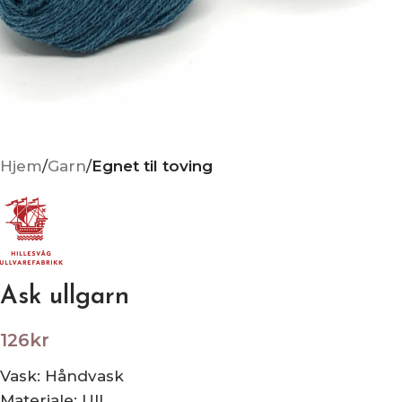
Hjem
Garn
Egnet til toving
Ask ullgarn
126
kr
Vask
:
Håndvask
Materiale
:
Ull