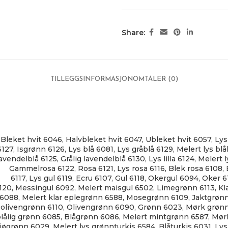
Share:
TILLEGGSINFORMASJON
OMTALER (0)
Bleket hvit 6046
,
Halvbleket hvit 6047
,
Ubleket hvit 6057
,
Lys
6127
,
Isgrønn 6126
,
Lys blå 6081
,
Lys gråblå 6129
,
Melert lys blål
lavendelblå 6125
,
Grålig lavendelblå 6130
,
Lys lilla 6124
,
Melert l
Gammelrosa 6122
,
Rosa 6121
,
Lys rosa 6116
,
Blek rosa 6108
,
6117
,
Lys gul 6119
,
Ecru 6107
,
Gul 6118
,
Okergul 6094
,
Oker 6
120
,
Messingul 6092
,
Melert maisgul 6502
,
Limegrønn 6113
,
Kl
6088
,
Melert klar eplegrønn 6588
,
Mosegrønn 6109
,
Jaktgrøn
olivengrønn 6110
,
Olivengrønn 6090
,
Grønn 6023
,
Mørk grøn
lålig grønn 6085
,
Blågrønn 6086
,
Melert mintgrønn 6587
,
Mørk
jøgrønn 6029
,
Melert lys grønnturkis 6584
,
Blåturkis 6031
,
Lys