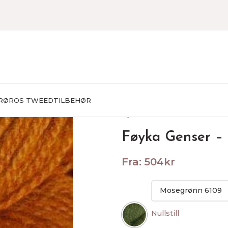
RØROS TWEED
TILBEHØR
Hjem
STRIKKEPAKKER
Herr
Føyka Genser – 
Fra:
504
kr
Nullstill