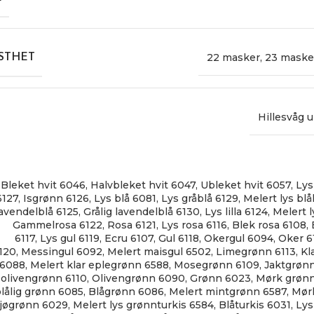
22 masker
,
23 maske
STHET
Hillesvåg u
Bleket hvit 6046
,
Halvbleket hvit 6047
,
Ubleket hvit 6057
,
Lys
6127
,
Isgrønn 6126
,
Lys blå 6081
,
Lys gråblå 6129
,
Melert lys blål
lavendelblå 6125
,
Grålig lavendelblå 6130
,
Lys lilla 6124
,
Melert l
Gammelrosa 6122
,
Rosa 6121
,
Lys rosa 6116
,
Blek rosa 6108
,
6117
,
Lys gul 6119
,
Ecru 6107
,
Gul 6118
,
Okergul 6094
,
Oker 6
120
,
Messingul 6092
,
Melert maisgul 6502
,
Limegrønn 6113
,
Kl
6088
,
Melert klar eplegrønn 6588
,
Mosegrønn 6109
,
Jaktgrøn
olivengrønn 6110
,
Olivengrønn 6090
,
Grønn 6023
,
Mørk grøn
lålig grønn 6085
,
Blågrønn 6086
,
Melert mintgrønn 6587
,
Mørk
jøgrønn 6029
,
Melert lys grønnturkis 6584
,
Blåturkis 6031
,
Lys