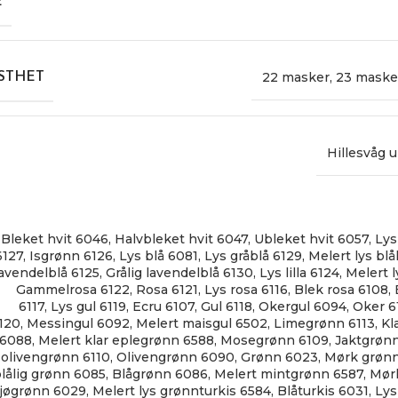
E
22 masker
,
23 maske
STHET
Hillesvåg u
Bleket hvit 6046
,
Halvbleket hvit 6047
,
Ubleket hvit 6057
,
Lys
6127
,
Isgrønn 6126
,
Lys blå 6081
,
Lys gråblå 6129
,
Melert lys blål
lavendelblå 6125
,
Grålig lavendelblå 6130
,
Lys lilla 6124
,
Melert l
Gammelrosa 6122
,
Rosa 6121
,
Lys rosa 6116
,
Blek rosa 6108
,
6117
,
Lys gul 6119
,
Ecru 6107
,
Gul 6118
,
Okergul 6094
,
Oker 6
120
,
Messingul 6092
,
Melert maisgul 6502
,
Limegrønn 6113
,
Kl
6088
,
Melert klar eplegrønn 6588
,
Mosegrønn 6109
,
Jaktgrøn
olivengrønn 6110
,
Olivengrønn 6090
,
Grønn 6023
,
Mørk grøn
lålig grønn 6085
,
Blågrønn 6086
,
Melert mintgrønn 6587
,
Mørk
jøgrønn 6029
,
Melert lys grønnturkis 6584
,
Blåturkis 6031
,
Lys