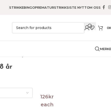
STRIKKEBINGO
PREMATURSTRIKK
SISTE NYTT
OM OSS
0
MERK
e
Genser
Føyka Genser – 8 år
8 år
126
kr
each