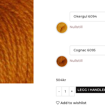
Nullstill
Nullstill
504
kr
LEGG I HANDL
Add to wishlist