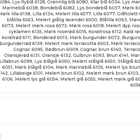
6084
,
Lys flyblå 6128
,
Grønnlig blå 6080
,
Klar blå 6034
,
Lys mar
Marineblå 6038
,
Bondeblå 6082
,
Lys bondeblå 6037
,
Mørk bl
Mørk lilla 6138
,
Lilla 6134
,
Melert lilla 6577
,
Lilla 6077
,
Gråfiolett
blålilla 6563
,
Melert grålig lavendel 6500
,
Blålilla 6063
,
Støv
6073
,
Melert mørk rosa 6573
,
Mørk rosa 6018
,
Melert dyp ros
cyklamen 6135
,
Mørk roserød 6015
,
Korallrosa 6112
,
Kald rø
korallrød 6111
,
Bonderød 6013
,
Mørk burgunder 6072
,
Burgund
burgunderrød 6139
,
Melert mørk terracotta 6503
,
Mørk terrac
Cognac 6095
,
Rødbrun 6009
,
Cognac brun 6140
,
Terrac
Oransjerød 6131
,
Oransje 6132
,
Gulbrun 6093
,
Brun 6141
,
Mør
Lillabrun 6099
,
Lys blågrå 6050
,
Melert stålgrå 6550
,
Stålgrå 6
6051
,
Mørk blågrå 6104
,
Mørk marineblå 6105
,
Melert lys bru
6142
,
Lillabeige 6101
,
Melert brun 6102
,
Melert mørk brun 6103
6106
,
Melert lys grå 6054
,
Melert grå 6055
,
Melert mørk grå 6
605
E