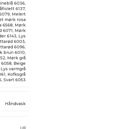
ineblå 6036
,
åfiolett 6137
,
 6079
,
Melert
et mørk rosa
a 6568
,
Mørk
d 6071
,
Mørk
er 6143
,
Lys
ottarød 6003
,
ottarød 6096
,
k brun 6010
,
052
,
Mørk grå
n 6058
,
Beige
,
Lys varmgrå
061
,
Kofksgrå
6
,
Svart 6053
Håndvask
Ull