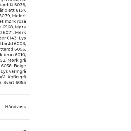
ineblå 6036
,
åfiolett 6137
,
 6079
,
Melert
et mørk rosa
a 6568
,
Mørk
d 6071
,
Mørk
er 6143
,
Lys
ottarød 6003
,
ottarød 6096
,
k brun 6010
,
052
,
Mørk grå
n 6058
,
Beige
,
Lys varmgrå
061
,
Kofksgrå
6
,
Svart 6053
Håndvask