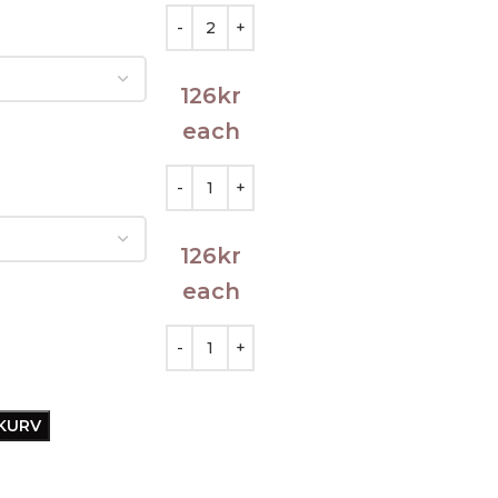
126
kr
each
126
kr
each
EKURV