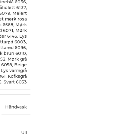
ineblå 6036
,
åfiolett 6137
,
 6079
,
Melert
et mørk rosa
a 6568
,
Mørk
d 6071
,
Mørk
er 6143
,
Lys
ottarød 6003
,
ottarød 6096
,
k brun 6010
,
052
,
Mørk grå
n 6058
,
Beige
,
Lys varmgrå
061
,
Kofksgrå
6
,
Svart 6053
Håndvask
Ull