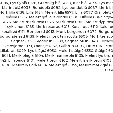
6084
,
Lys flyblå 6128
,
Grønnlig blå 6080
,
Klar blå 6034
,
Lys mar
Marineblå 6038
,
Bondeblå 6082
,
Lys bondeblå 6037
,
Mørk bl
Mørk lilla 6138
,
Lilla 6134
,
Melert lilla 6577
,
Lilla 6077
,
Gråfiolett
blålilla 6563
,
Melert grålig lavendel 6500
,
Blålilla 6063
,
Støv
6073
,
Melert mørk rosa 6573
,
Mørk rosa 6018
,
Melert dyp ros
cyklamen 6135
,
Mørk roserød 6015
,
Korallrosa 6112
,
Kald rø
korallrød 6111
,
Bonderød 6013
,
Mørk burgunder 6072
,
Burgund
burgunderrød 6139
,
Melert mørk terracotta 6503
,
Mørk terrac
Cognac 6095
,
Rødbrun 6009
,
Cognac brun 6140
,
Terrac
Oransjerød 6131
,
Oransje 6132
,
Gulbrun 6093
,
Brun 6141
,
Mør
Lillabrun 6099
,
Lys blågrå 6050
,
Melert stålgrå 6550
,
Stålgrå 6
6051
,
Mørk blågrå 6104
,
Mørk marineblå 6105
,
Melert lys bru
6142
,
Lillabeige 6101
,
Melert brun 6102
,
Melert mørk brun 6103
6106
,
Melert lys grå 6054
,
Melert grå 6055
,
Melert mørk grå 6
605
E