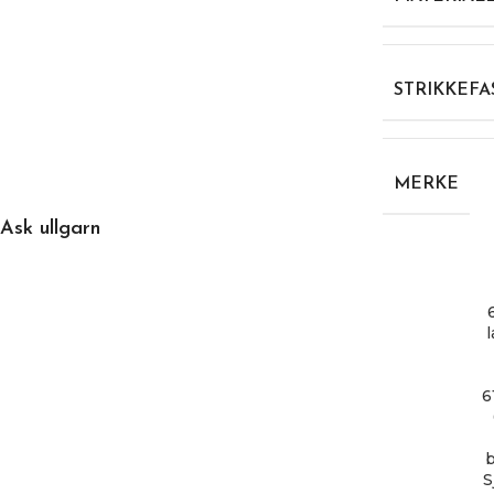
STRIKKEFA
MERKE
Ask ullgarn
6
b
S