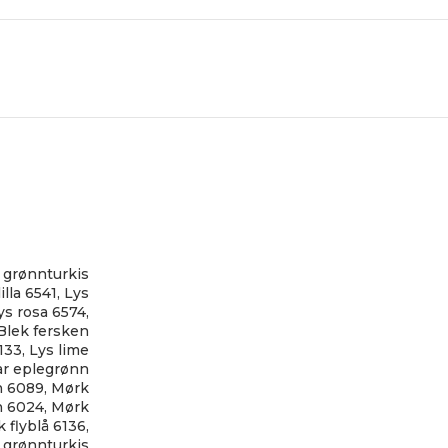
 grønnturkis
illa 6541
,
Lys
ys rosa 6574
,
Blek fersken
133
,
Lys lime
ar eplegrønn
n 6089
,
Mørk
n 6024
,
Mørk
 flyblå 6136
,
 grønnturkis