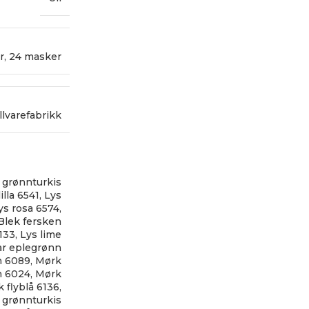
r
,
24 masker
llvarefabrikk
 grønnturkis
illa 6541
,
Lys
ys rosa 6574
,
Blek fersken
133
,
Lys lime
ar eplegrønn
n 6089
,
Mørk
n 6024
,
Mørk
 flyblå 6136
,
 grønnturkis