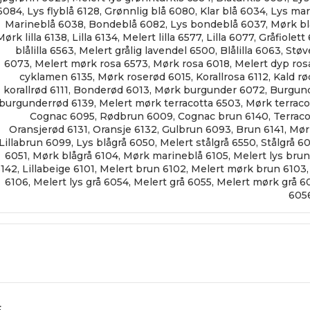
6084
,
Lys flyblå 6128
,
Grønnlig blå 6080
,
Klar blå 6034
,
Lys mar
Marineblå 6038
,
Bondeblå 6082
,
Lys bondeblå 6037
,
Mørk bl
Mørk lilla 6138
,
Lilla 6134
,
Melert lilla 6577
,
Lilla 6077
,
Gråfiolett
blålilla 6563
,
Melert grålig lavendel 6500
,
Blålilla 6063
,
Støv
6073
,
Melert mørk rosa 6573
,
Mørk rosa 6018
,
Melert dyp ros
cyklamen 6135
,
Mørk roserød 6015
,
Korallrosa 6112
,
Kald rø
korallrød 6111
,
Bonderød 6013
,
Mørk burgunder 6072
,
Burgund
burgunderrød 6139
,
Melert mørk terracotta 6503
,
Mørk terrac
Cognac 6095
,
Rødbrun 6009
,
Cognac brun 6140
,
Terrac
Oransjerød 6131
,
Oransje 6132
,
Gulbrun 6093
,
Brun 6141
,
Mør
Lillabrun 6099
,
Lys blågrå 6050
,
Melert stålgrå 6550
,
Stålgrå 6
6051
,
Mørk blågrå 6104
,
Mørk marineblå 6105
,
Melert lys bru
6142
,
Lillabeige 6101
,
Melert brun 6102
,
Melert mørk brun 6103
6106
,
Melert lys grå 6054
,
Melert grå 6055
,
Melert mørk grå 6
605