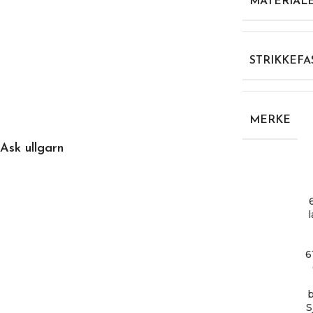
MATERIAL
STRIKKEFA
MERKE
Ask ullgarn
6
b
S