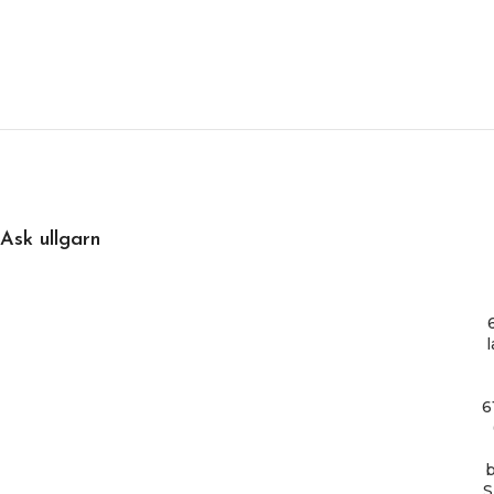
Ask ullgarn
6
b
S