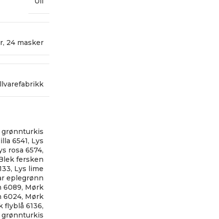
Ull
r
,
24 masker
llvarefabrikk
 grønnturkis
illa 6541
,
Lys
ys rosa 6574
,
Blek fersken
133
,
Lys lime
ar eplegrønn
n 6089
,
Mørk
n 6024
,
Mørk
 flyblå 6136
,
 grønnturkis