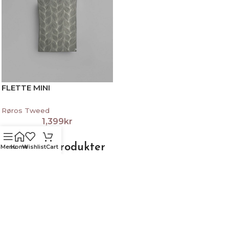
FLETTE MINI
Røros Tweed
1,399
kr
Relaterte produkter
Menu
Home
Wishlist
Cart