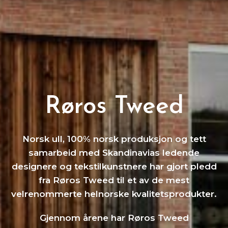
Røros Tweed
Norsk ull, 100% norsk produksjon og tett
samarbeid med Skandinavias ledende
designere og tekstilkunstnere har gjort pledd
fra Røros Tweed til et av de mest
velrenommerte helnorske kvalitetsprodukter.
Gjennom årene har Røros Tweed