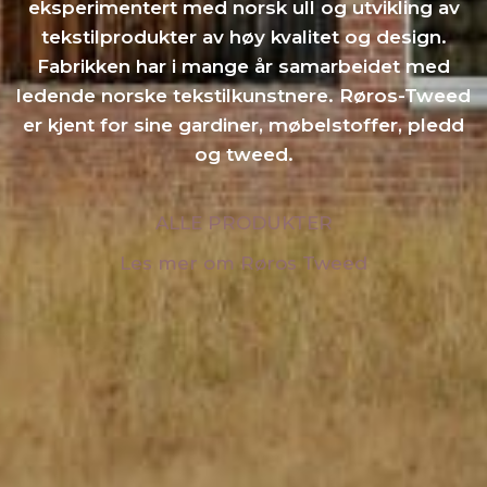
eksperimentert med norsk ull og utvikling av
tekstilprodukter av høy kvalitet og design.
Fabrikken har i mange år samarbeidet med
ledende norske tekstilkunstnere. Røros-Tweed
er kjent for sine gardiner, møbelstoffer, pledd
og tweed.
ALLE PRODUKTER
Les mer om Røros Tweed