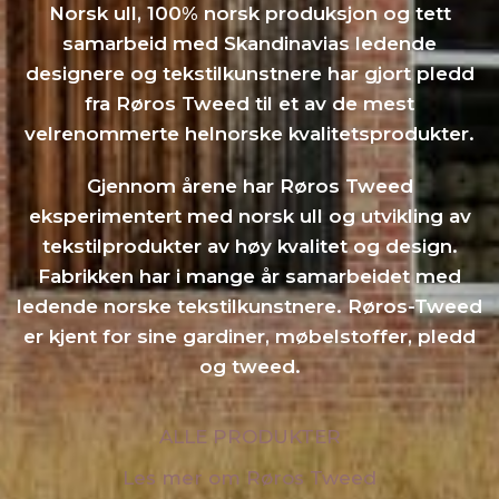
Norsk ull, 100% norsk produksjon og tett
samarbeid med Skandinavias ledende
designere og tekstilkunstnere har gjort pledd
fra Røros Tweed til et av de mest
velrenommerte helnorske kvalitetsprodukter.
Gjennom årene har Røros Tweed
eksperimentert med norsk ull og utvikling av
tekstilprodukter av høy kvalitet og design.
Fabrikken har i mange år samarbeidet med
ledende norske tekstilkunstnere. Røros-Tweed
er kjent for sine gardiner, møbelstoffer, pledd
og tweed.
ALLE PRODUKTER
Les mer om Røros Tweed