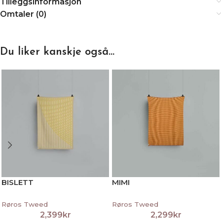
Tilleggsinformasjon
Omtaler (0)
Du liker kanskje også…
BISLETT
MIMI
Røros Tweed
Røros Tweed
2,399
kr
2,299
kr