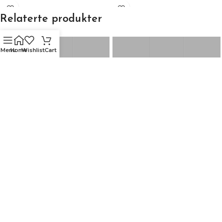
Relaterte produkter
Menu
Home
Wishlist
Cart
PASTILLE
KVAM
Røros Tweed
Røros Tweed
2,399
kr
2,399
kr