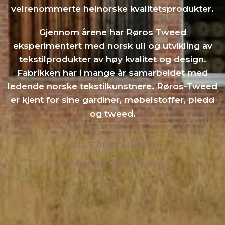
velrenommerte helnorske kvalitetsprodukter.
Gjennom årene har Røros Tweed
eksperimentert med norsk ull og utvikling av
tekstilprodukter av høy kvalitet og design.
Fabrikken har i mange år samarbeidet med
ledende norske tekstilkunstnere. Røros-Tweed
er kjent for sine gardiner, møbelstoffer, pledd
og tweed.
ALLE PRODUKTER
Les mer om Røros Tweed