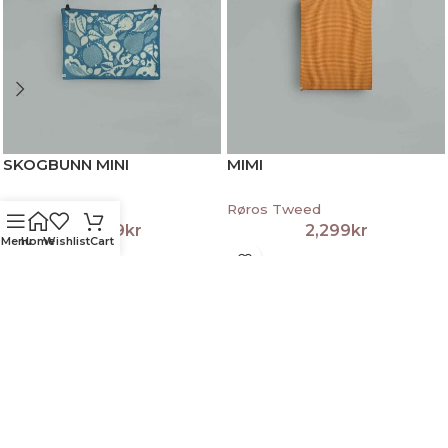
SKOGBUNN MINI
MIMI
Røros Tweed
Røros Tweed
1,399
kr
2,299
kr
Menu
Home
Wishlist
Cart
Relaterte produkter