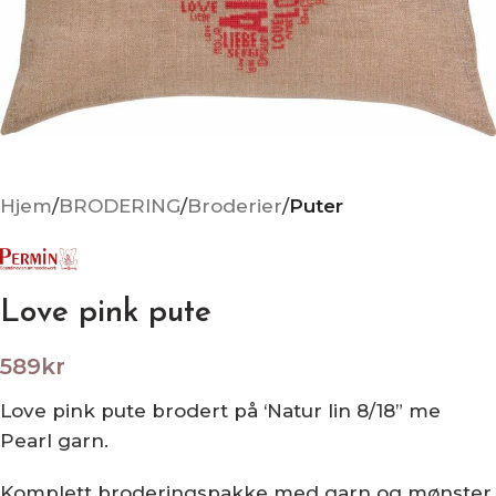
Hjem
BRODERING
Broderier
Puter
Love pink pute
589
kr
Love pink pute brodert på ‘Natur lin 8/18” me
Pearl garn.
Komplett broderingspakke med garn og mønster.