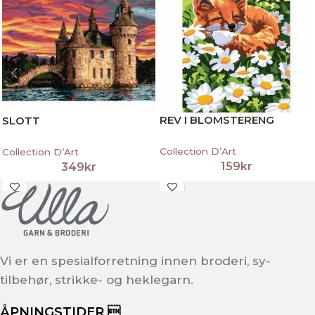
REV I BLOMSTERENG
SLOTT
Collection D’Art
Collection D’Art
159
kr
349
kr
Vi er en spesialforretning innen broderi, sy-
tilbehør, strikke- og heklegarn.
ÅPNINGSTIDER 