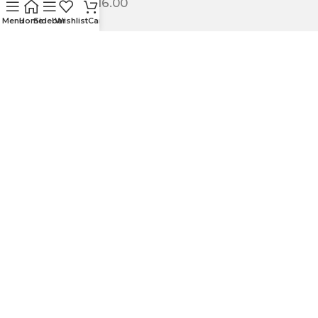
Lørdag: 09.00 - 16.00
Menu
Home
Sidebar
Wishlist
Cart
ULLA GARN & BRODERI
Schwenckegata 4,
3015 Drammen
+47 32 89 00 58
kundeservice@ullagarn.no
974 802 236 MVA
Administrativt
butikk@ullagarn.no
KUNDESERVICE
OM OSS
KONTAKT OSS