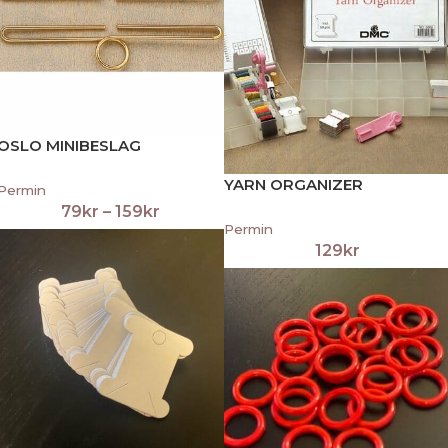
OSLO MINIBESLAG
YARN ORGANIZER
Permin
79
kr
–
159
kr
Permin
129
kr