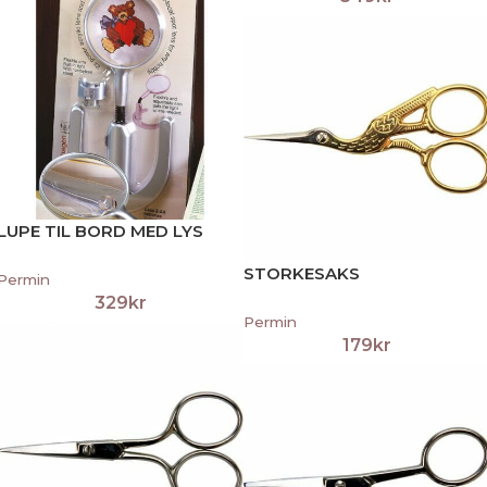
LUPE TIL BORD MED LYS
STORKESAKS
Permin
329
kr
Permin
179
kr