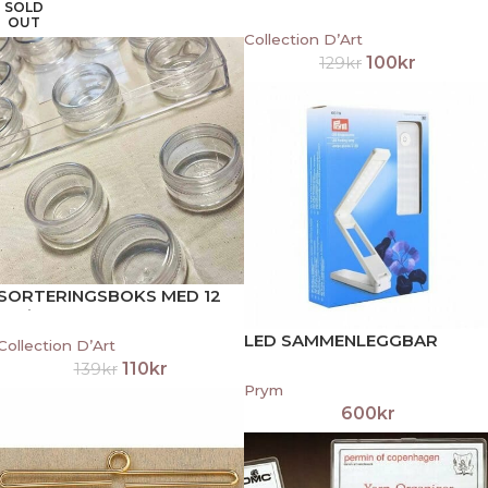
SOLD
OUT
Collection D’Art
100
kr
129
kr
SORTERINGSBOKS MED 12
SMÅBOKSER
LED SAMMENLEGGBAR
Collection D’Art
LAMPE
110
kr
139
kr
Prym
600
kr