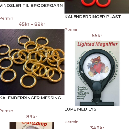
VINDSLER TIL BRODERGARN
KALENDERRINGER PLAST
Permin
45
kr
–
89
kr
Permin
55
kr
KALENDERRINGER MESSING
LUPE MED LYS
Permin
89
kr
Permin
349
kr