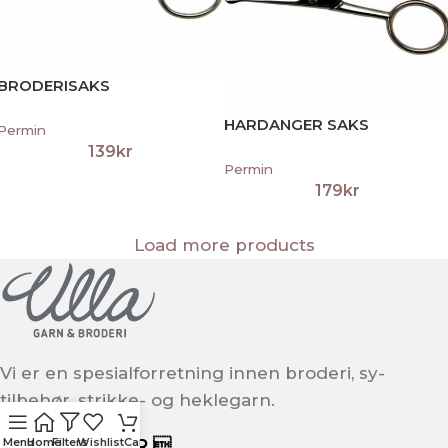
BRODERISAKS
HARDANGER SAKS
Permin
139
kr
Permin
179
kr
Load more products
Vi er en spesialforretning innen broderi, sy-
tilbehør, strikke- og heklegarn.
ÅPNINGSTIDER 
Menu
Home
Filters
Wishlist
Cart