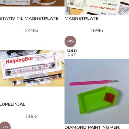
STATIV TIL MAGNETPLATE
MAGNETPLATE
249
kr
169
kr
-31%
SOLD
OUT
LUPELINJAL
135
kr
DIAMOND PAINTING PEN,
-21%