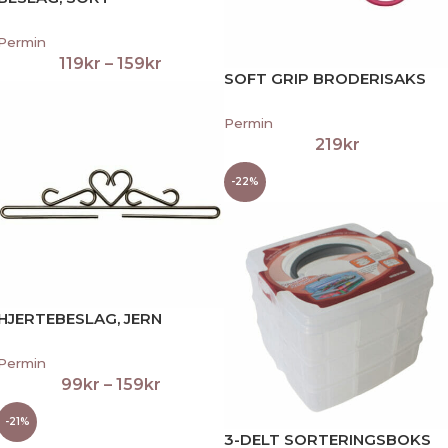
Permin
119
kr
–
159
kr
SOFT GRIP BRODERISAKS
Permin
219
kr
-22%
HJERTEBESLAG, JERN
Permin
99
kr
–
159
kr
-21%
3-DELT SORTERINGSBOKS