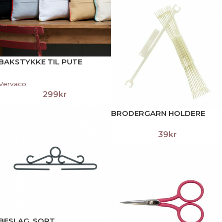
BAKSTYKKE TIL PUTE
Vervaco
299
kr
BRODERGARN HOLDERE
39
kr
BESLAG, SORT