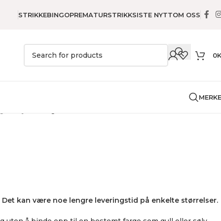
STRIKKEBINGO
PREMATURSTRIKK
SISTE NYTT
OM OSS
0
MERK
gsutstyr
Beslag, sort
g. Det kan være noe lengre leveringstid på enkelte størrelser.
ag uten å binde opp til en bestemt farge som gull eller sølv.