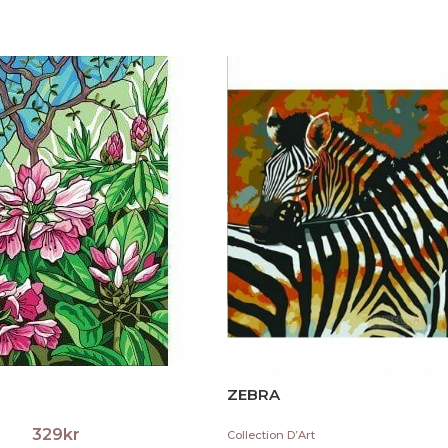
ZEBRA
329
kr
Collection D’Art