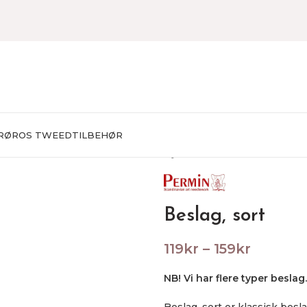
RØROS TWEED
TILBEHØR
Hjem
BRODERING
Broderin
Beslag, sort
119
kr
–
159
kr
NB! Vi har flere typer besla
Beslag, sort er klassisk besl