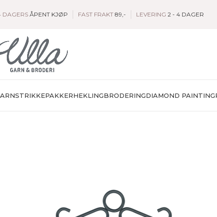
4 DAGERS
ÅPENT KJØP
FAST FRAKT
89,-
LEVERING
2 - 4 DAGER
GARN
STRIKKEPAKKER
HEKLING
BRODERING
DIAMOND PAINTING