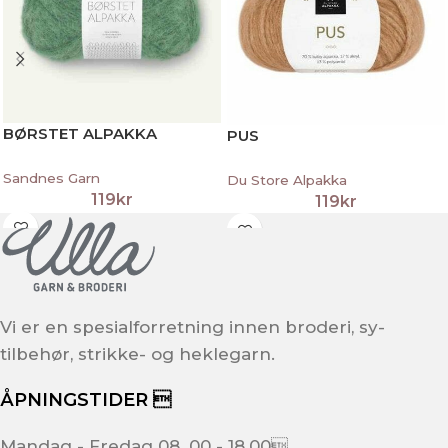
BØRSTET ALPAKKA
PUS
Sandnes Garn
Du Store Alpakka
119
kr
119
kr
Vi er en spesialforretning innen broderi, sy-
tilbehør, strikke- og heklegarn.
ÅPNINGSTIDER 
Mandag - Fredag 08. 00 - 18.00