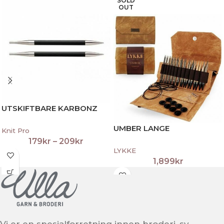
SOLD
OUT
UTSKIFTBARE KARBONZ
UMBER LANGE
Knit Pro
179
kr
–
209
kr
LYKKE
1,899
kr
Vi er en spesialforretning innen broderi, sy-