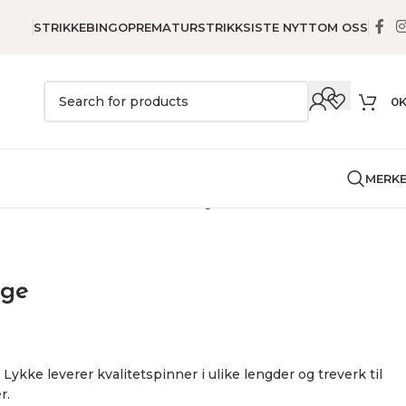
STRIKKEBINGO
PREMATURSTRIKK
SISTE NYTT
OM OSS
0
MERK
nner
Pinnesett
Grove Green lange
nge
Lykke leverer kvalitetspinner i ulike lengder og treverk til
r.