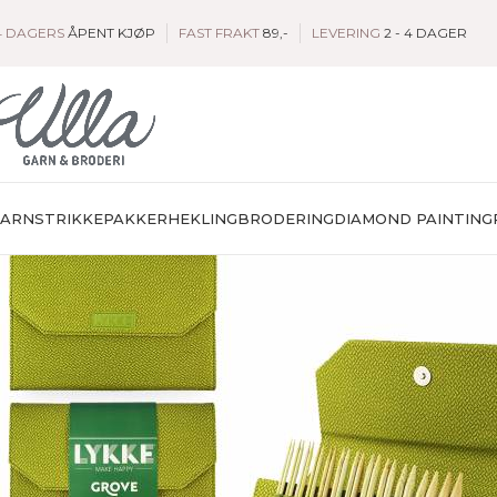
4 DAGERS
ÅPENT KJØP
FAST FRAKT
89,-
LEVERING
2 - 4 DAGER
GARN
STRIKKEPAKKER
HEKLING
BRODERING
DIAMOND PAINTING