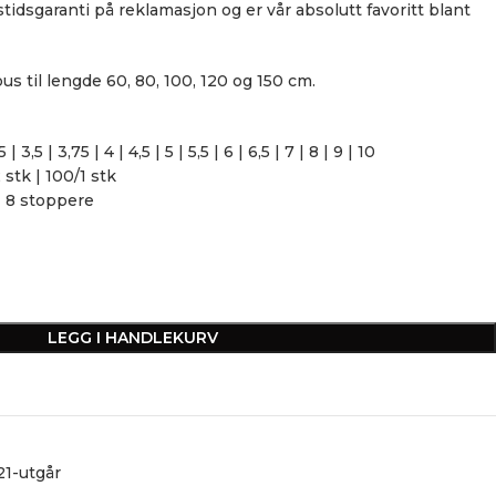
tidsgaranti på reklamasjon og er vår absolutt favoritt blant
s til lengde 60, 80, 100, 120 og 150 cm.
,5 | 3,75 | 4 | 4,5 | 5 | 5,5 | 6 | 6,5 | 7 | 8 | 9 | 10
stk | 100/1 stk
 | 8 stoppere
LEGG I HANDLEKURV
1-utgår