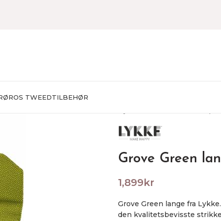
RØROS TWEED
TILBEHØR
Hjem
STRIKKING
Strikkepi
Grove Green la
1,899
kr
Grove Green lange fra Lykke. 
den kvalitetsbevisste strikke