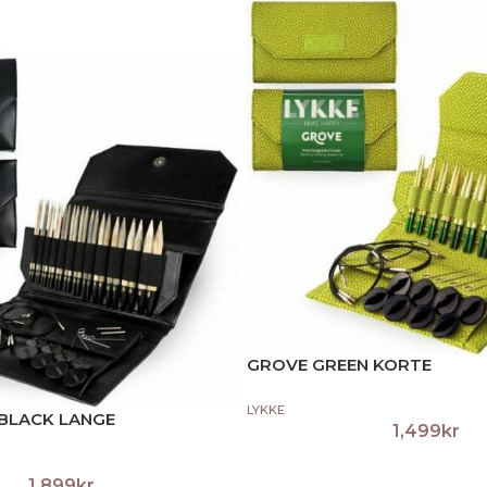
GROVE GREEN KORTE
LYKKE
BLACK LANGE
1,499
kr
1,899
kr