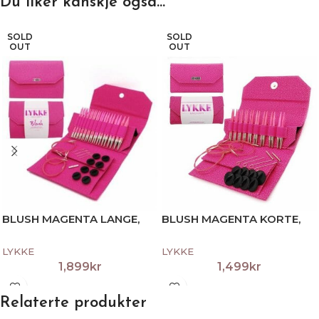
Du liker kanskje også…
SOLD
SOLD
OUT
OUT
BLUSH MAGENTA LANGE,
BLUSH MAGENTA KORTE,
360 TWIST
360 TWIST
LYKKE
LYKKE
1,899
kr
1,499
kr
Relaterte produkter