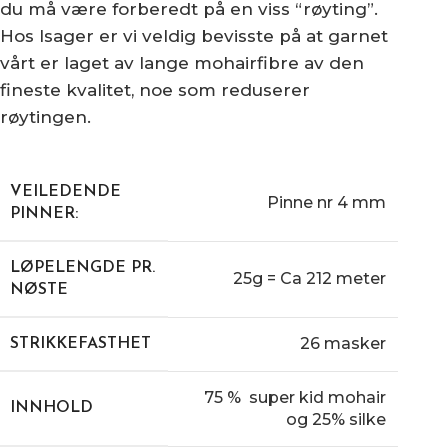
du må være forberedt på en viss “røyting”.
Hos Isager er vi veldig bevisste på at garnet
vårt er laget av lange mohairfibre av den
fineste kvalitet, noe som reduserer
røytingen.
VEILEDENDE
Pinne nr 4 mm
PINNER:
LØPELENGDE PR.
25g = Ca 212 meter
NØSTE
26 masker
STRIKKEFASTHET
75 % super kid mohair
INNHOLD
og 25% silke