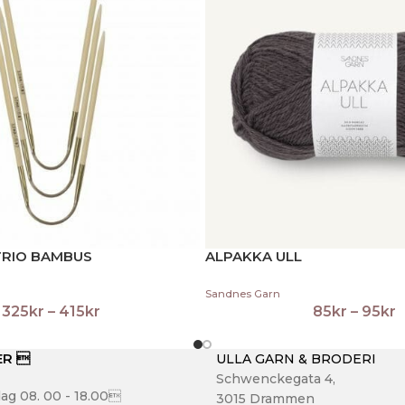
TRIO BAMBUS
ALPAKKA ULL
Sandnes Garn
325
kr
–
415
kr
85
kr
–
95
kr
ER 
ULLA GARN & BRODERI
Schwenckegata 4,
ag 08. 00 - 18.00
3015 Drammen