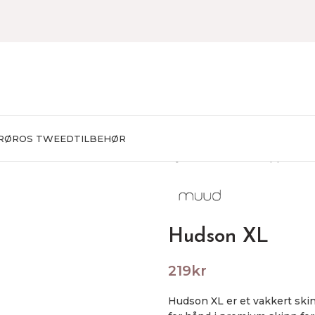
RØROS TWEED
TILBEHØR
Hjem
STRIKKING
Oppbevar
Hudson XL
219
kr
Hudson XL er et vakkert ski