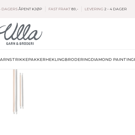
4 DAGERS
ÅPENT KJØP
FAST FRAKT
89,-
LEVERING
2 - 4 DAGER
GARN
STRIKKEPAKKER
HEKLING
BRODERING
DIAMOND PAINTING