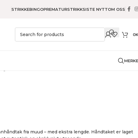
STRIKKEBINGO
PREMATURSTRIKK
SISTE NYTT
OM OSS
0
MERK
ing
Etuier
Hudson XL
nnhåndtak fra muud – med ekstra lengde. Håndtaket er laget