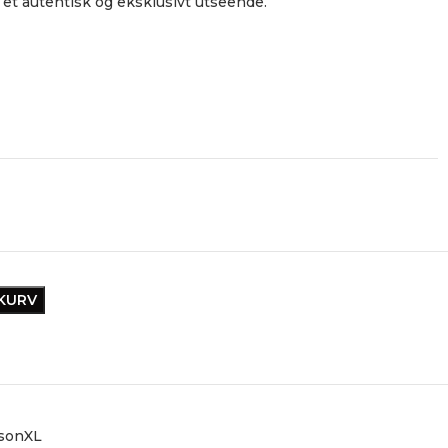
 et autentisk og eksklusivt utseende.
EKURV
sonXL