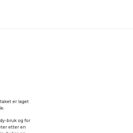
aket er laget
e.
dy-bruk og for
eter etter en