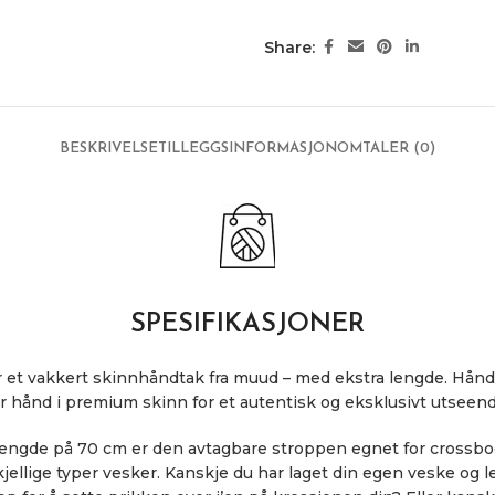
Share:
BESKRIVELSE
TILLEGGSINFORMASJON
OMTALER (0)
SPESIFIKASJONER
 et vakkert skinnhåndtak fra muud – med ekstra lengde. Håndt
or hånd i premium skinn for et autentisk og eksklusivt utseend
lengde på 70 cm er den avtagbare stroppen egnet for crossbo
ellige typer vesker. Kanskje du har laget din egen veske og l