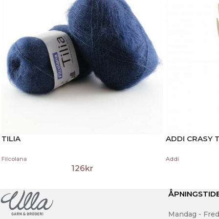
TILIA
ADDI CRASY 
Filcolana
Addi
126
kr
ÅPNINGSTID
Mandag - Fred