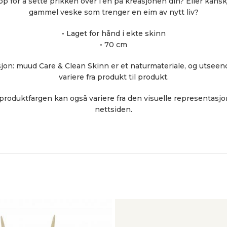
pp for å sette prikken over i’en på kreasjonen din? Eller kansk
gammel veske som trenger en eim av nytt liv?
• Laget for hånd i ekte skinn
• 70 cm
jon: muud Care & Clean Skinn er et naturmateriale, og utseen
variere fra produkt til produkt.
produktfargen kan også variere fra den visuelle representas
nettsiden.