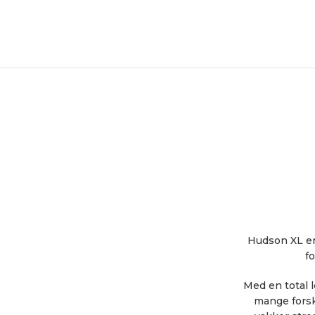
Hudson XL er
f
Med en total 
mange forskj