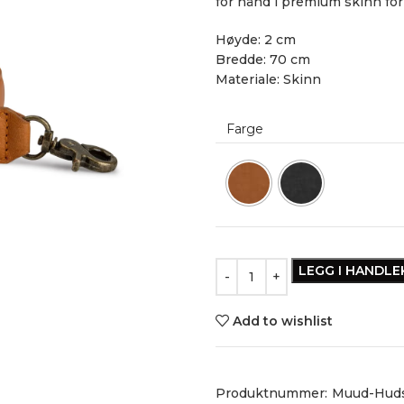
for hånd i premium skinn for
Høyde: 2 cm
Bredde: 70 cm
Materiale: Skinn
Farge
LEGG I HANDL
Add to wishlist
Produktnummer:
Muud-Hud