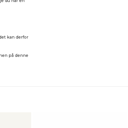
je du har en
det kan derfor
jonen på denne