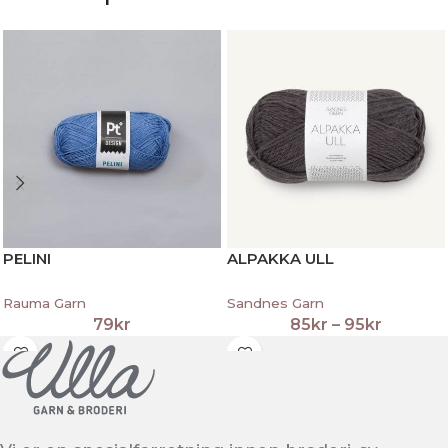
PELINI
ALPAKKA ULL
Rauma Garn
Sandnes Garn
79
kr
85
kr
–
95
kr