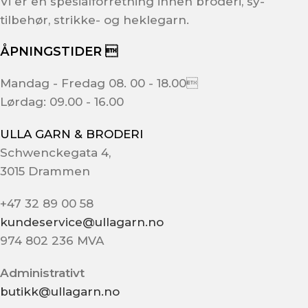
Vi er en spesialforretning innen broderi, sy-
tilbehør, strikke- og heklegarn.
ÅPNINGSTIDER 
Mandag - Fredag 08. 00 - 18.00
Lørdag: 09.00 - 16.00
ULLA GARN & BRODERI
Schwenckegata 4,
3015 Drammen
+47 32 89 00 58
kundeservice@ullagarn.no
974 802 236 MVA
Administrativt
butikk@ullagarn.no