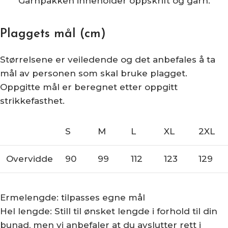
Garnpakken inneholder oppskrift og garn.
Plaggets mål (cm)
Størrelsene er veiledende og det anbefales å ta
mål av personen som skal bruke plagget.
Oppgitte mål er beregnet etter oppgitt
strikkefasthet.
S
M
L
XL
2XL
Overvidde
90
99
112
123
129
Ermelengde: tilpasses egne mål
Hel lengde: Still til ønsket lengde i forhold til din
bunad, men vi anbefaler at du avslutter rett i