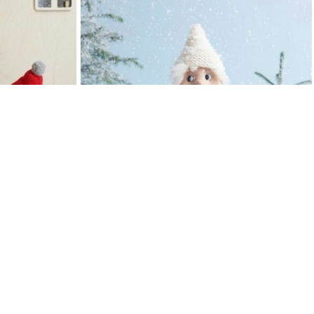
SNØNISSEGUTT
Fagstrikk
Fra:
861
kr
KUNDESERVICE