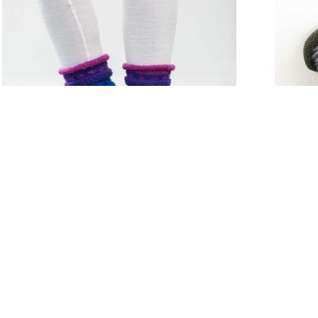
REGNBUESOKK
LUDVIG
Hillesvåg ullvarefabrikk
Rauma Garn
565
kr
ÅPNINGSTID