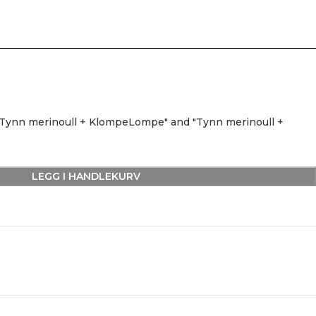
"Tynn merinoull + KlompeLompe" and "Tynn merinoull +
LEGG I HANDLEKURV