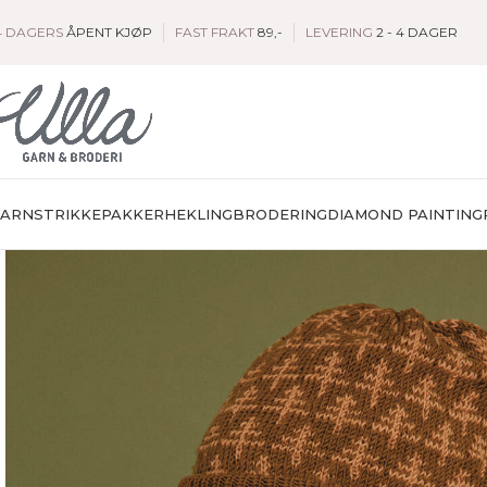
4 DAGERS
ÅPENT KJØP
FAST FRAKT
89,-
LEVERING
2 - 4 DAGER
GARN
STRIKKEPAKKER
HEKLING
BRODERING
DIAMOND PAINTING