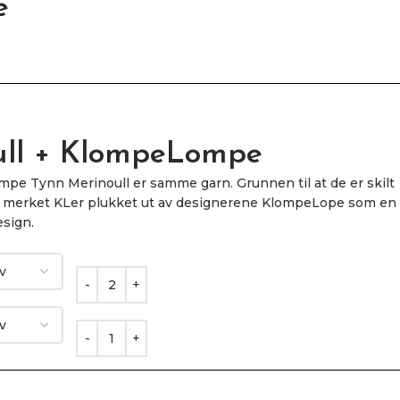
e
ull + KlompeLompe
pe Tynn Merinoull er samme garn. Grunnen til at de er skilt
ene merket KLer plukket ut av designerene KlompeLope som en
esign.