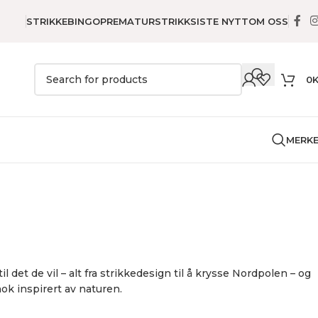
STRIKKEBINGO
PREMATURSTRIKK
SISTE NYTT
OM OSS
0
MERK
e
Tilbehør
Trær lue herre
il det de vil – alt fra strikkedesign til å krysse Nordpolen – og
ok inspirert av naturen.