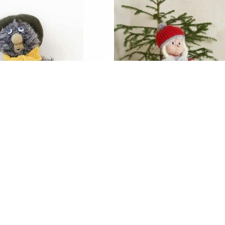
FJØSNISSEJENTE
Fagstrikk
715
kr
Fra:
754
kr
ER 
ULLA GARN & BRODERI