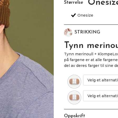
Onesiz
Størrelse
STRIKKING
Tynn merino
Tynn merinoull + KlompeLom
på fargene er at alle farg
del av deres farger til sine d
Oppskrift