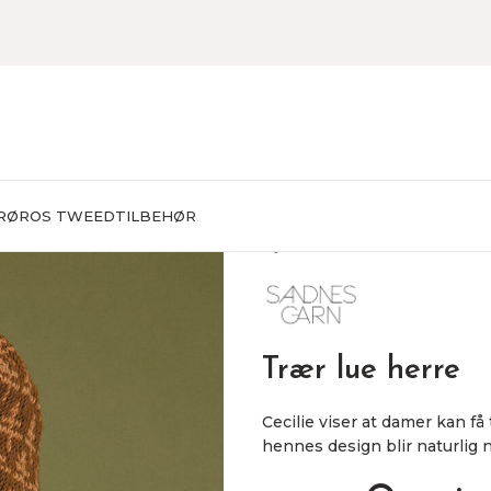
RØROS TWEED
TILBEHØR
Hjem
STRIKKEPAKKER
Herr
Trær lue herre
Cecilie viser at damer kan få t
hennes design blir naturlig n