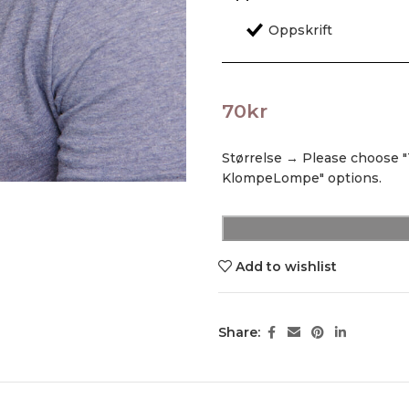
70
kr
Størrelse
→
Please choose 
KlompeLompe" options.
Add to wishlist
Share: