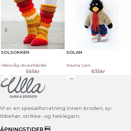
SOLSOKKEN
SOLAN
Hillesvåg ullvarefabrikk
Rauma Garn
565
kr
635
kr
Vi er en spesialforretning innen broderi, sy-
tilbehør, strikke- og heklegarn.
ÅPNINGSTIDER 