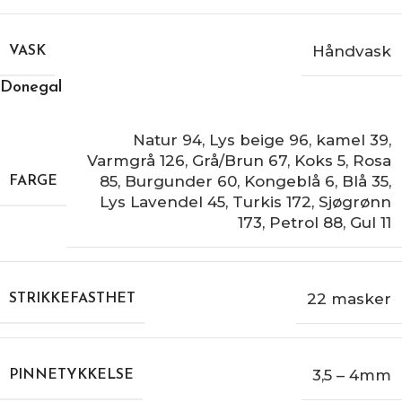
Håndvask
VASK
Donegal
Natur 94
,
Lys beige 96
,
kamel 39
,
Varmgrå 126
,
Grå/Brun 67
,
Koks 5
,
Rosa
85
,
Burgunder 60
,
Kongeblå 6
,
Blå 35
,
FARGE
Lys Lavendel 45
,
Turkis 172
,
Sjøgrønn
173
,
Petrol 88
,
Gul 11
22 masker
STRIKKEFASTHET
3,5 – 4mm
PINNETYKKELSE