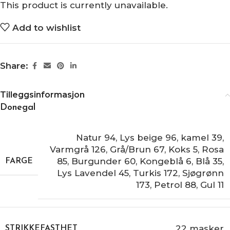
This product is currently unavailable.
Add to wishlist
Share:
Tilleggsinformasjon
Donegal
Natur 94
,
Lys beige 96
,
kamel 39
,
Varmgrå 126
,
Grå/Brun 67
,
Koks 5
,
Rosa
85
,
Burgunder 60
,
Kongeblå 6
,
Blå 35
,
FARGE
Lys Lavendel 45
,
Turkis 172
,
Sjøgrønn
173
,
Petrol 88
,
Gul 11
22 masker
STRIKKEFASTHET