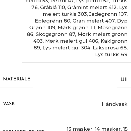
petrol 53
,
Petrol 47
,
Lys petrol 52
,
Turkis
76
,
Gråblå 110
,
Gråmint melert 412
,
Lys
melert turkis 303
,
Jadegrønn 107
,
Eplegrønn 80
,
Gran melert 407
,
Dyp
Grønn 109
,
Mørk grønn 111
,
Mosegrønn
86
,
Skogsgrønn 87
,
Mørk melert grønn
403
,
Mørk melert gul 406
,
Kakigrønn
89
,
Lys melert gul 304
,
Lakserosa 68
,
Lys turkis 69
Ull
MATERIALE
Håndvask
VASK
13 masker
,
14 masker
,
15