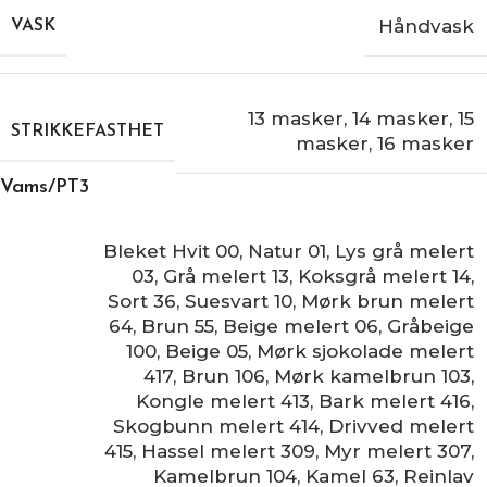
Håndvask
VASK
13 masker
,
14 masker
,
15
STRIKKEFASTHET
masker
,
16 masker
Vams/PT3
Bleket Hvit 00
,
Natur 01
,
Lys grå melert
03
,
Grå melert 13
,
Koksgrå melert 14
,
Sort 36
,
Suesvart 10
,
Mørk brun melert
64
,
Brun 55
,
Beige melert 06
,
Gråbeige
100
,
Beige 05
,
Mørk sjokolade melert
417
,
Brun 106
,
Mørk kamelbrun 103
,
Kongle melert 413
,
Bark melert 416
,
Skogbunn melert 414
,
Drivved melert
415
,
Hassel melert 309
,
Myr melert 307
,
Kamelbrun 104
,
Kamel 63
,
Reinlav