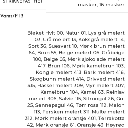
STRIKKEFASTHET
masker
,
16 masker
Vams/PT3
Bleket Hvit 00
,
Natur 01
,
Lys grå melert
03
,
Grå melert 13
,
Koksgrå melert 14
,
Sort 36
,
Suesvart 10
,
Mørk brun melert
64
,
Brun 55
,
Beige melert 06
,
Gråbeige
100
,
Beige 05
,
Mørk sjokolade melert
417
,
Brun 106
,
Mørk kamelbrun 103
,
Kongle melert 413
,
Bark melert 416
,
Skogbunn melert 414
,
Drivved melert
415
,
Hassel melert 309
,
Myr melert 307
,
Kamelbrun 104
,
Kamel 63
,
Reinlav
melert 306
,
Salvie 115
,
Sitrongul 26
,
Gul
25
,
Sennepsgul 46
,
Tørr rosa 112
,
Melon
113
,
Fersken melert 311
,
Multe melert
312
,
Mørk melert oransje 401
,
Terrakotta
42
,
Mørk oransje 61
,
Oransje 43
,
Høyrød