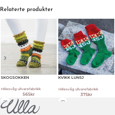
Relaterte produkter
SKOGSOKKEN
KVIKK LUNSJ
SOKKER/NIKKERS
Hillesvåg ullvarefabrikk
Hillesvåg ullvarefabrikk
565
kr
375
kr