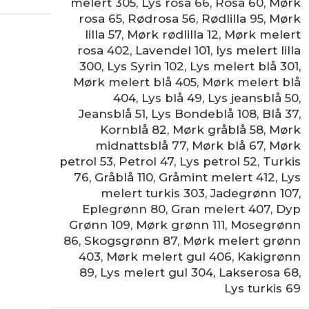
melert 305
,
Lys rosa 66
,
Rosa 60
,
Mørk
rosa 65
,
Rødrosa 56
,
Rødlilla 95
,
Mørk
lilla 57
,
Mørk rødlilla 12
,
Mørk melert
rosa 402
,
Lavendel 101
,
lys melert lilla
300
,
Lys Syrin 102
,
Lys melert blå 301
,
Mørk melert blå 405
,
Mørk melert blå
404
,
Lys blå 49
,
Lys jeansblå 50
,
Jeansblå 51
,
Lys Bondeblå 108
,
Blå 37
,
Kornblå 82
,
Mørk gråblå 58
,
Mørk
midnattsblå 77
,
Mørk blå 67
,
Mørk
petrol 53
,
Petrol 47
,
Lys petrol 52
,
Turkis
76
,
Gråblå 110
,
Gråmint melert 412
,
Lys
melert turkis 303
,
Jadegrønn 107
,
Eplegrønn 80
,
Gran melert 407
,
Dyp
Grønn 109
,
Mørk grønn 111
,
Mosegrønn
86
,
Skogsgrønn 87
,
Mørk melert grønn
403
,
Mørk melert gul 406
,
Kakigrønn
89
,
Lys melert gul 304
,
Lakserosa 68
,
Lys turkis 69