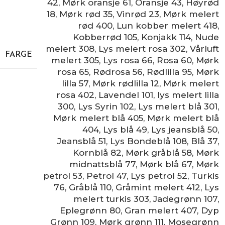
42
,
Mørk oransje 61
,
Oransje 43
,
Høyrød
18
,
Mørk rød 35
,
Vinrød 23
,
Mørk melert
rød 400
,
Lun kobber melert 418
,
Kobberrød 105
,
Konjakk 114
,
Nude
melert 308
,
Lys melert rosa 302
,
Vårluft
FARGE
melert 305
,
Lys rosa 66
,
Rosa 60
,
Mørk
rosa 65
,
Rødrosa 56
,
Rødlilla 95
,
Mørk
lilla 57
,
Mørk rødlilla 12
,
Mørk melert
rosa 402
,
Lavendel 101
,
lys melert lilla
300
,
Lys Syrin 102
,
Lys melert blå 301
,
Mørk melert blå 405
,
Mørk melert blå
404
,
Lys blå 49
,
Lys jeansblå 50
,
Jeansblå 51
,
Lys Bondeblå 108
,
Blå 37
,
Kornblå 82
,
Mørk gråblå 58
,
Mørk
midnattsblå 77
,
Mørk blå 67
,
Mørk
petrol 53
,
Petrol 47
,
Lys petrol 52
,
Turkis
76
,
Gråblå 110
,
Gråmint melert 412
,
Lys
melert turkis 303
,
Jadegrønn 107
,
Eplegrønn 80
,
Gran melert 407
,
Dyp
Grønn 109
,
Mørk grønn 111
,
Mosegrønn