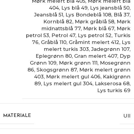
Mørk melert blå 405
,
Mørk melert blå
404
,
Lys blå 49
,
Lys jeansblå 50
,
Jeansblå 51
,
Lys Bondeblå 108
,
Blå 37
,
Kornblå 82
,
Mørk gråblå 58
,
Mørk
midnattsblå 77
,
Mørk blå 67
,
Mørk
petrol 53
,
Petrol 47
,
Lys petrol 52
,
Turkis
76
,
Gråblå 110
,
Gråmint melert 412
,
Lys
melert turkis 303
,
Jadegrønn 107
,
Eplegrønn 80
,
Gran melert 407
,
Dyp
Grønn 109
,
Mørk grønn 111
,
Mosegrønn
86
,
Skogsgrønn 87
,
Mørk melert grønn
403
,
Mørk melert gul 406
,
Kakigrønn
89
,
Lys melert gul 304
,
Lakserosa 68
,
Lys turkis 69
Ull
MATERIALE