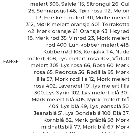
melert 306
,
Salvie 115
,
Sitrongul 26
,
Gul
25
,
Sennepsgul 46
,
Tørr rosa 112
,
Melon
113
,
Fersken melert 311
,
Multe melert
312
,
Mørk melert oransje 401
,
Terrakotta
42
,
Mørk oransje 61
,
Oransje 43
,
Høyrød
18
,
Mørk rød 35
,
Vinrød 23
,
Mørk melert
rød 400
,
Lun kobber melert 418
,
Kobberrød 105
,
Konjakk 114
,
Nude
melert 308
,
Lys melert rosa 302
,
Vårluft
FARGE
melert 305
,
Lys rosa 66
,
Rosa 60
,
Mørk
rosa 65
,
Rødrosa 56
,
Rødlilla 95
,
Mørk
lilla 57
,
Mørk rødlilla 12
,
Mørk melert
rosa 402
,
Lavendel 101
,
lys melert lilla
300
,
Lys Syrin 102
,
Lys melert blå 301
,
Mørk melert blå 405
,
Mørk melert blå
404
,
Lys blå 49
,
Lys jeansblå 50
,
Jeansblå 51
,
Lys Bondeblå 108
,
Blå 37
,
Kornblå 82
,
Mørk gråblå 58
,
Mørk
midnattsblå 77
,
Mørk blå 67
,
Mørk