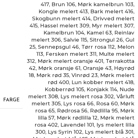
417
,
Brun 106
,
Mørk kamelbrun 103
,
Kongle melert 413
,
Bark melert 416
,
Skogbunn melert 414
,
Drivved melert
415
,
Hassel melert 309
,
Myr melert 307
,
Kamelbrun 104
,
Kamel 63
,
Reinlav
melert 306
,
Salvie 115
,
Sitrongul 26
,
Gul
25
,
Sennepsgul 46
,
Tørr rosa 112
,
Melon
113
,
Fersken melert 311
,
Multe melert
312
,
Mørk melert oransje 401
,
Terrakotta
42
,
Mørk oransje 61
,
Oransje 43
,
Høyrød
18
,
Mørk rød 35
,
Vinrød 23
,
Mørk melert
rød 400
,
Lun kobber melert 418
,
Kobberrød 105
,
Konjakk 114
,
Nude
melert 308
,
Lys melert rosa 302
,
Vårluft
FARGE
melert 305
,
Lys rosa 66
,
Rosa 60
,
Mørk
rosa 65
,
Rødrosa 56
,
Rødlilla 95
,
Mørk
lilla 57
,
Mørk rødlilla 12
,
Mørk melert
rosa 402
,
Lavendel 101
,
lys melert lilla
300
,
Lys Syrin 102
,
Lys melert blå 301
,