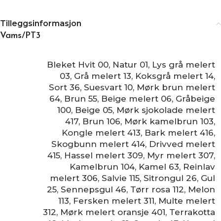
Tilleggsinformasjon
Vams/PT3
Bleket Hvit 00
,
Natur 01
,
Lys grå melert
03
,
Grå melert 13
,
Koksgrå melert 14
,
Sort 36
,
Suesvart 10
,
Mørk brun melert
64
,
Brun 55
,
Beige melert 06
,
Gråbeige
100
,
Beige 05
,
Mørk sjokolade melert
417
,
Brun 106
,
Mørk kamelbrun 103
,
Kongle melert 413
,
Bark melert 416
,
Skogbunn melert 414
,
Drivved melert
415
,
Hassel melert 309
,
Myr melert 307
,
Kamelbrun 104
,
Kamel 63
,
Reinlav
melert 306
,
Salvie 115
,
Sitrongul 26
,
Gul
25
,
Sennepsgul 46
,
Tørr rosa 112
,
Melon
113
,
Fersken melert 311
,
Multe melert
312
,
Mørk melert oransje 401
,
Terrakotta