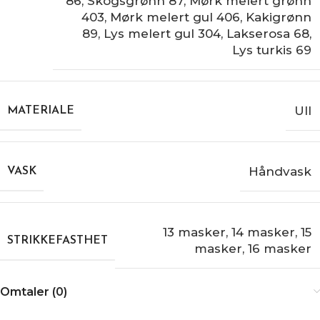
86
,
Skogsgrønn 87
,
Mørk melert grønn
403
,
Mørk melert gul 406
,
Kakigrønn
89
,
Lys melert gul 304
,
Lakserosa 68
,
Lys turkis 69
Ull
MATERIALE
Håndvask
VASK
13 masker
,
14 masker
,
15
STRIKKEFASTHET
masker
,
16 masker
Omtaler (0)