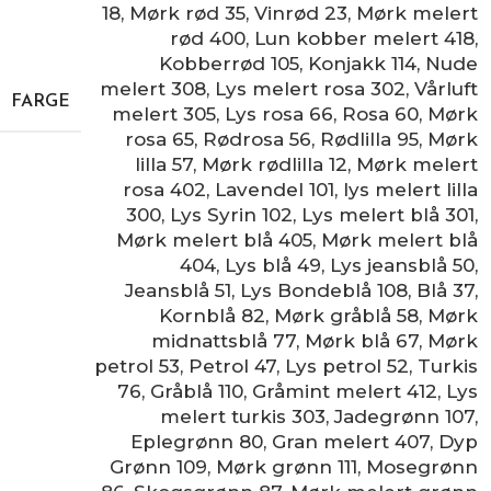
18
,
Mørk rød 35
,
Vinrød 23
,
Mørk melert
rød 400
,
Lun kobber melert 418
,
Kobberrød 105
,
Konjakk 114
,
Nude
melert 308
,
Lys melert rosa 302
,
Vårluft
FARGE
melert 305
,
Lys rosa 66
,
Rosa 60
,
Mørk
rosa 65
,
Rødrosa 56
,
Rødlilla 95
,
Mørk
lilla 57
,
Mørk rødlilla 12
,
Mørk melert
rosa 402
,
Lavendel 101
,
lys melert lilla
300
,
Lys Syrin 102
,
Lys melert blå 301
,
Mørk melert blå 405
,
Mørk melert blå
404
,
Lys blå 49
,
Lys jeansblå 50
,
Jeansblå 51
,
Lys Bondeblå 108
,
Blå 37
,
Kornblå 82
,
Mørk gråblå 58
,
Mørk
midnattsblå 77
,
Mørk blå 67
,
Mørk
petrol 53
,
Petrol 47
,
Lys petrol 52
,
Turkis
76
,
Gråblå 110
,
Gråmint melert 412
,
Lys
melert turkis 303
,
Jadegrønn 107
,
Eplegrønn 80
,
Gran melert 407
,
Dyp
Grønn 109
,
Mørk grønn 111
,
Mosegrønn