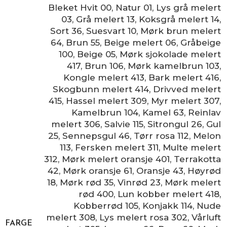
Bleket Hvit 00
,
Natur 01
,
Lys grå melert
03
,
Grå melert 13
,
Koksgrå melert 14
,
Sort 36
,
Suesvart 10
,
Mørk brun melert
64
,
Brun 55
,
Beige melert 06
,
Gråbeige
100
,
Beige 05
,
Mørk sjokolade melert
417
,
Brun 106
,
Mørk kamelbrun 103
,
Kongle melert 413
,
Bark melert 416
,
Skogbunn melert 414
,
Drivved melert
415
,
Hassel melert 309
,
Myr melert 307
,
Kamelbrun 104
,
Kamel 63
,
Reinlav
melert 306
,
Salvie 115
,
Sitrongul 26
,
Gul
25
,
Sennepsgul 46
,
Tørr rosa 112
,
Melon
113
,
Fersken melert 311
,
Multe melert
312
,
Mørk melert oransje 401
,
Terrakotta
42
,
Mørk oransje 61
,
Oransje 43
,
Høyrød
18
,
Mørk rød 35
,
Vinrød 23
,
Mørk melert
rød 400
,
Lun kobber melert 418
,
Kobberrød 105
,
Konjakk 114
,
Nude
melert 308
,
Lys melert rosa 302
,
Vårluft
FARGE