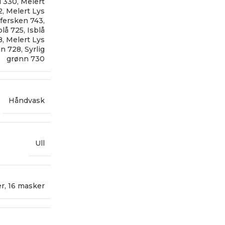
d 330
,
Melert
2
,
Melert Lys
 fersken 743
,
blå 725
,
Isblå
8
,
Melert Lys
n 728
,
Syrlig
grønn 730
Håndvask
Ull
er
,
16 masker