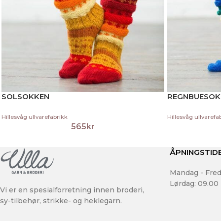
SOLSOKKEN
REGNBUESOK
Hillesvåg ullvarefabrikk
Hillesvåg ullvarefa
565
kr
ÅPNINGSTID
Mandag - Fred
Lørdag: 09.00 
Vi er en spesialforretning innen broderi,
sy-tilbehør, strikke- og heklegarn.