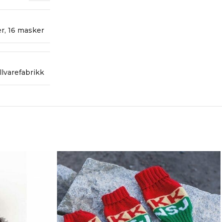
er
,
16 masker
llvarefabrikk