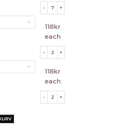
118
kr
each
118
kr
each
EKURV