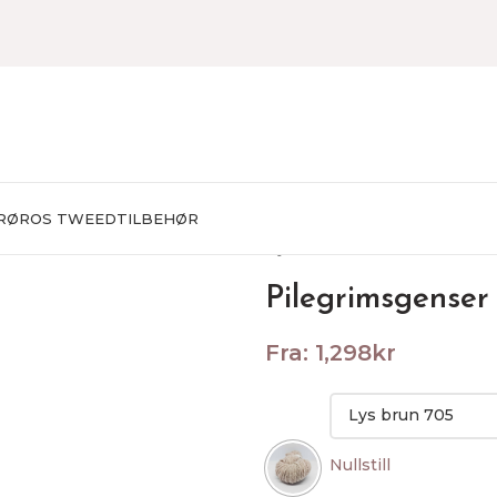
RØROS TWEED
TILBEHØR
Hjem
STRIKKEPAKKER
Herr
Pilegrimsgenser
Fra:
1,298
kr
Nullstill