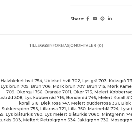
Share:
TILLEGGSINFORMASJON
OMTALER (0)
Halvbleket hvit 754
,
Ubleket hvit 702
,
Lys grå 703
,
Koksgrå 7
Lys brun 705
,
Brun 706
,
Mørk brun 707
,
Brun 715
,
Mørk Kamel
709
,
Okergul 756
,
Oransje 7011
,
Oker 713
,
Melert Kobberrø
ustrød 308
,
Lys kobberrød 716
,
Bonderød 746
,
Melert Korall 31
korall 318
,
Blek rosa 747
,
Melert pudderrosa 331
,
Blek
Sukkerspinn 753
,
Lillarosa 721
,
Lilla 750
,
Marineblå 724
,
Lyse
45
,
Lys blåturkis 760
,
Lys melert blåturkis 7060
,
Mintgrønn 74
turkis 303
,
Meltert Petrolgrønn 334
,
Jaktgrønn 732
,
Mosegrøn