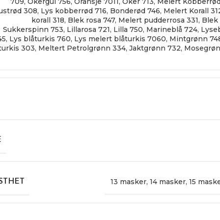
709
,
Okergul 756
,
Oransje 7011
,
Oker 713
,
Melert Kobberrø
ustrød 308
,
Lys kobberrød 716
,
Bonderød 746
,
Melert Korall 31
korall 318
,
Blek rosa 747
,
Melert pudderrosa 331
,
Blek
Sukkerspinn 753
,
Lillarosa 721
,
Lilla 750
,
Marineblå 724
,
Lyse
45
,
Lys blåturkis 760
,
Lys melert blåturkis 7060
,
Mintgrønn 74
turkis 303
,
Meltert Petrolgrønn 334
,
Jaktgrønn 732
,
Mosegrøn
E
13 masker
,
14 masker
,
15 mask
STHET