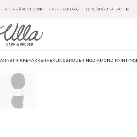
4 DAGERS
ÅPENT KJØP
FAST FRAKT
89,-
LEVERING
2 - 4 DAGER
GARN
STRIKKEPAKKER
HEKLING
BRODERING
DIAMOND PAINTING