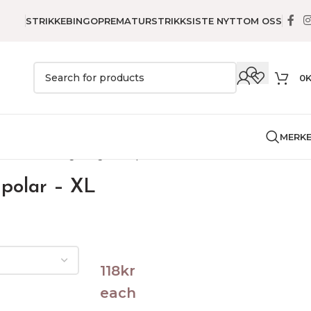
STRIKKEBINGO
PREMATURSTRIKK
SISTE NYTT
OM OSS
0
MERK
e
Genser
Pilegrimsgenser polar – XL
 polar – XL
118
kr
each