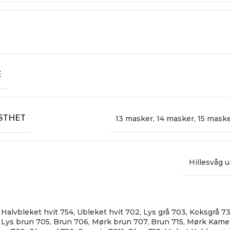
E
13 masker
,
14 masker
,
15 mask
STHET
Hillesvåg u
Halvbleket hvit 754
,
Ubleket hvit 702
,
Lys grå 703
,
Koksgrå 7
Lys brun 705
,
Brun 706
,
Mørk brun 707
,
Brun 715
,
Mørk Kamel