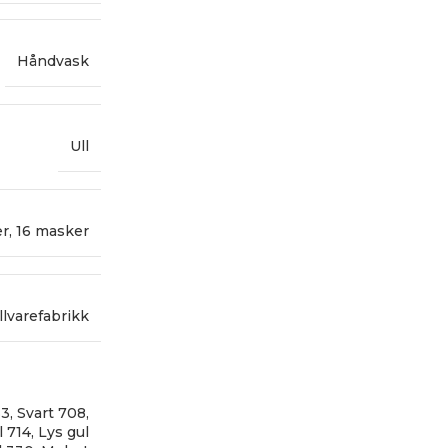
Håndvask
Ull
er
,
16 masker
llvarefabrikk
33
,
Svart 708
,
 714
,
Lys gul