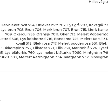
Hillesvåg u
Halvbleket hvit 754
,
Ubleket hvit 702
,
Lys grå 703
,
Koksgrå 7
Lys brun 705
,
Brun 706
,
Mørk brun 707
,
Brun 715
,
Mørk Kamel
709
,
Okergul 756
,
Oransje 7011
,
Oker 713
,
Melert Kobberrø
ustrød 308
,
Lys kobberrød 716
,
Bonderød 746
,
Melert Korall 31
korall 318
,
Blek rosa 747
,
Melert pudderrosa 331
,
Blek
Sukkerspinn 753
,
Lillarosa 721
,
Lilla 750
,
Marineblå 724
,
Lyse
45
,
Lys blåturkis 760
,
Lys melert blåturkis 7060
,
Mintgrønn 74
turkis 303
,
Meltert Petrolgrønn 334
,
Jaktgrønn 732
,
Mosegrøn
E