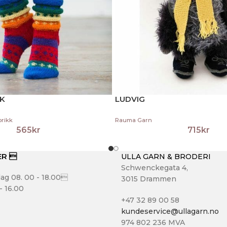
K
LUDVIG
brikk
Rauma Garn
565
kr
715
kr
ER 
ULLA GARN & BRODERI
Schwenckegata 4,
ag 08. 00 - 18.00
3015 Drammen
- 16.00
+47 32 89 00 58
kundeservice@ullagarn.no
974 802 236 MVA