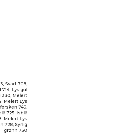
33
,
Svart 708
,
 714
,
Lys gul
d 330
,
Melert
2
,
Melert Lys
 fersken 743
,
blå 725
,
Isblå
8
,
Melert Lys
n 728
,
Syrlig
grønn 730