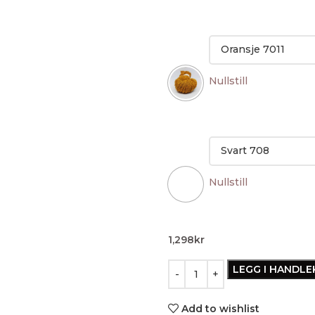
Nullstill
Nullstill
1,298
kr
LEGG I HANDL
Add to wishlist