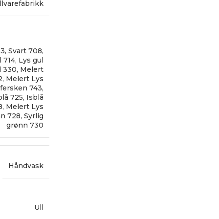
llvarefabrikk
33
,
Svart 708
,
 714
,
Lys gul
d 330
,
Melert
2
,
Melert Lys
 fersken 743
,
blå 725
,
Isblå
8
,
Melert Lys
n 728
,
Syrlig
grønn 730
Håndvask
Ull