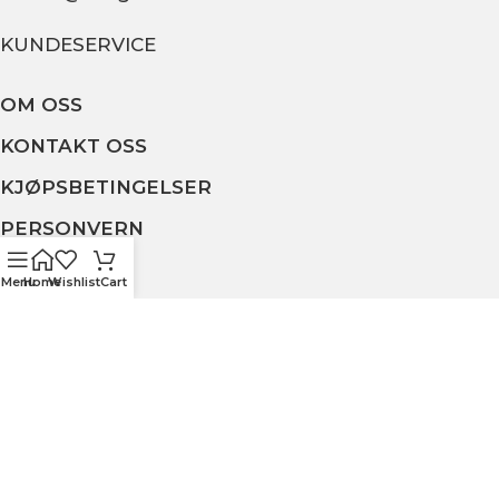
KUNDESERVICE
OM OSS
KONTAKT OSS
KJØPSBETINGELSER
PERSONVERN
Menu
Home
Wishlist
Cart
MIN SIDE
ULLA GARN OG BRODERI
2020 - Utviklet av
NJOORD
.
Vi bruker informasjonskapsler for å forbedre
opplevelsen din på nettstedet vårt. Ved å bla
gjennom dette nettstedet godtar du vår bruk av
informasjonskapsler.