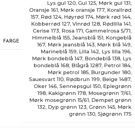
Lys gul 120
,
Gul 125
,
Mørk gul 131
,
Oransje 161
,
Mørk oransje 177
,
Korallrød
157
,
Rød 124
,
Høyrød 174
,
Mørk rød 144
,
Kobberrød 127
,
Vinrød 128
,
Rødlilla 141
,
Cerise 173
,
Rosa 171
,
Gammelrosa 5/71
,
Himmelblå 155
,
Jeansblå 151
,
Kongeblå
FARGE
167
,
Mørk jeansblå 143
,
Mørk blå 149
,
Marineblå 159
,
Lilla 142
,
Lys lilla 196
,
Mørk bondeblå 147
,
Bondeblå 138
,
Lys
bondeblå 168
,
Blågrå 1287
,
Petrol 184
,
Mørk petrol 185
,
Burgunder 180
,
Sauesvart 110
,
Rødbrun 199
,
Beige 1487
,
Oker 146
,
Sennepsgul 150
,
Eplegrønn
198
,
Kakigrønn 178
,
Mosegrønn 7/61
,
Mørk mosegrønn 15/61
,
Dempet grønn
132
,
Dyp grønn 123
,
Grønn 145
,
Mørk
grønn 130
,
Sjøgrønn 175