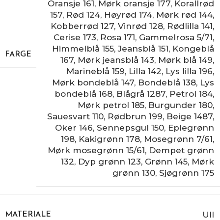
Oransje 161
,
Mørk oransje 177
,
Korallrød
157
,
Rød 124
,
Høyrød 174
,
Mørk rød 144
,
Kobberrød 127
,
Vinrød 128
,
Rødlilla 141
,
Cerise 173
,
Rosa 171
,
Gammelrosa 5/71
,
Himmelblå 155
,
Jeansblå 151
,
Kongeblå
FARGE
167
,
Mørk jeansblå 143
,
Mørk blå 149
,
Marineblå 159
,
Lilla 142
,
Lys lilla 196
,
Mørk bondeblå 147
,
Bondeblå 138
,
Lys
bondeblå 168
,
Blågrå 1287
,
Petrol 184
,
Mørk petrol 185
,
Burgunder 180
,
Sauesvart 110
,
Rødbrun 199
,
Beige 1487
,
Oker 146
,
Sennepsgul 150
,
Eplegrønn
198
,
Kakigrønn 178
,
Mosegrønn 7/61
,
Mørk mosegrønn 15/61
,
Dempet grønn
132
,
Dyp grønn 123
,
Grønn 145
,
Mørk
grønn 130
,
Sjøgrønn 175
Ull
MATERIALE