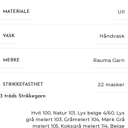
Ull
MATERIALE
Håndvask
VASK
Rauma Garn
MERKE
22 masker
STRIKKEFASTHET
3 tråds Strikkegarn
Hvit 100
,
Natur 101
,
Lys beige 4/60
,
Lys
grå melert 103
,
Gråmelert 104
,
Mørk Grå
melert 105
,
Koksgrå melert 114
,
Beige