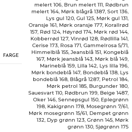
melert 106
,
Brun melert 111
,
Rødbrun
melert 164
,
Mørk blågrå 1387
,
Sort 136
,
Lys gul 120
,
Gul 125
,
Mørk gul 131
,
Oransje 161
,
Mørk oransje 177
,
Korallrød
157
,
Rød 124
,
Høyrød 174
,
Mørk rød 144
,
Kobberrød 127
,
Vinrød 128
,
Rødlilla 141
,
Cerise 173
,
Rosa 171
,
Gammelrosa 5/71
,
Himmelblå 155
,
Jeansblå 151
,
Kongeblå
FARGE
167
,
Mørk jeansblå 143
,
Mørk blå 149
,
Marineblå 159
,
Lilla 142
,
Lys lilla 196
,
Mørk bondeblå 147
,
Bondeblå 138
,
Lys
bondeblå 168
,
Blågrå 1287
,
Petrol 184
,
Mørk petrol 185
,
Burgunder 180
,
Sauesvart 110
,
Rødbrun 199
,
Beige 1487
,
Oker 146
,
Sennepsgul 150
,
Eplegrønn
198
,
Kakigrønn 178
,
Mosegrønn 7/61
,
Mørk mosegrønn 15/61
,
Dempet grønn
132
,
Dyp grønn 123
,
Grønn 145
,
Mørk
grønn 130
,
Sjøgrønn 175