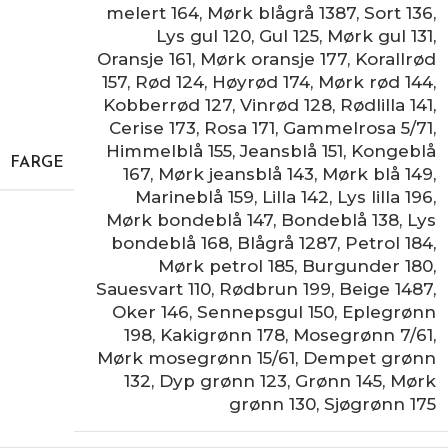
melert 164
,
Mørk blågrå 1387
,
Sort 136
,
Lys gul 120
,
Gul 125
,
Mørk gul 131
,
Oransje 161
,
Mørk oransje 177
,
Korallrød
157
,
Rød 124
,
Høyrød 174
,
Mørk rød 144
,
Kobberrød 127
,
Vinrød 128
,
Rødlilla 141
,
Cerise 173
,
Rosa 171
,
Gammelrosa 5/71
,
Himmelblå 155
,
Jeansblå 151
,
Kongeblå
FARGE
167
,
Mørk jeansblå 143
,
Mørk blå 149
,
Marineblå 159
,
Lilla 142
,
Lys lilla 196
,
Mørk bondeblå 147
,
Bondeblå 138
,
Lys
bondeblå 168
,
Blågrå 1287
,
Petrol 184
,
Mørk petrol 185
,
Burgunder 180
,
Sauesvart 110
,
Rødbrun 199
,
Beige 1487
,
Oker 146
,
Sennepsgul 150
,
Eplegrønn
198
,
Kakigrønn 178
,
Mosegrønn 7/61
,
Mørk mosegrønn 15/61
,
Dempet grønn
132
,
Dyp grønn 123
,
Grønn 145
,
Mørk
grønn 130
,
Sjøgrønn 175