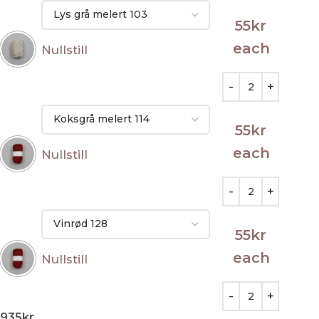
55
kr
each
Nullstill
55
kr
each
Nullstill
55
kr
each
Nullstill
935
kr