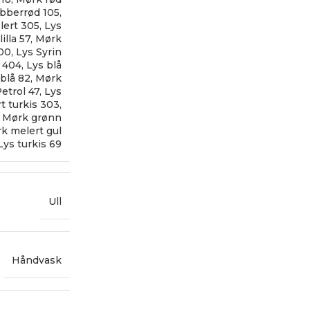
bberrød 105
,
lert 305
,
Lys
illa 57
,
Mørk
300
,
Lys Syrin
 404
,
Lys blå
blå 82
,
Mørk
etrol 47
,
Lys
t turkis 303
,
,
Mørk grønn
k melert gul
Lys turkis 69
Ull
Håndvask