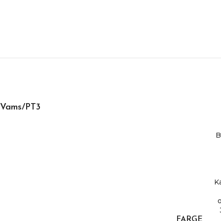
Vams/PT3
B
K
FARGE