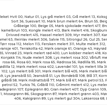
leket Hvit 00
,
Natur 01
,
Lys grå melert 03
,
Grå melert 13
,
Koksg
Sort 36
,
Suesvart 10
,
Mørk brun melert 64
,
Brun 55
,
Bei
Gråbeige 100
,
Beige 05
,
Mørk sjokolade melert 417
,
Br
kamelbrun 103
,
Kongle melert 413
,
Bark melert 416
,
Skogbunn
Drivved melert 415
,
Hassel melert 309
,
Myr melert 307
,
Ka
amel 63
,
Reinlav melert 306
,
Salvie 115
,
Sitrongul 26
,
Gul 25
,
Se
Tørr rosa 112
,
Melon 113
,
Fersken melert 311
,
Multe melert 312
,
oransje 401
,
Terrakotta 42
,
Mørk oransje 61
,
Oransje 43
,
Høyrød 
35
,
Vinrød 23
,
Mørk melert rød 400
,
Lun kobber melert 418
,
Ko
Konjakk 114
,
Nude melert 308
,
Lys melert rosa 302
,
Vårluft me
rosa 66
,
Rosa 60
,
Mørk rosa 65
,
Rødrosa 56
,
Rødlilla 95
,
Mørk l
rødlilla 12
,
Mørk melert rosa 402
,
Lavendel 101
,
lys melert lilla 
102
,
Lys melert blå 301
,
Mørk melert blå 405
,
Mørk melert blå
49
,
Lys jeansblå 50
,
Jeansblå 51
,
Lys Bondeblå 108
,
Blå 37
,
Korn
gråblå 58
,
Mørk midnattsblå 77
,
Mørk blå 67
,
Mørk petrol 53
,
P
petrol 52
,
Turkis 76
,
Gråblå 110
,
Gråmint melert 412
,
Lys meler
Jadegrønn 107
,
Eplegrønn 80
,
Gran melert 407
,
Dyp Grønn 109
11
,
Mosegrønn 86
,
Skogsgrønn 87
,
Mørk melert grønn 403
,
Mør
406
,
Kakigrønn 89
,
Lys melert gul 304
,
Lakserosa 68
,