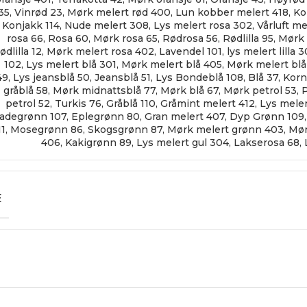
35
,
Vinrød 23
,
Mørk melert rød 400
,
Lun kobber melert 418
,
Ko
Konjakk 114
,
Nude melert 308
,
Lys melert rosa 302
,
Vårluft me
rosa 66
,
Rosa 60
,
Mørk rosa 65
,
Rødrosa 56
,
Rødlilla 95
,
Mørk l
rødlilla 12
,
Mørk melert rosa 402
,
Lavendel 101
,
lys melert lilla 
102
,
Lys melert blå 301
,
Mørk melert blå 405
,
Mørk melert blå
49
,
Lys jeansblå 50
,
Jeansblå 51
,
Lys Bondeblå 108
,
Blå 37
,
Korn
gråblå 58
,
Mørk midnattsblå 77
,
Mørk blå 67
,
Mørk petrol 53
,
P
petrol 52
,
Turkis 76
,
Gråblå 110
,
Gråmint melert 412
,
Lys meler
Jadegrønn 107
,
Eplegrønn 80
,
Gran melert 407
,
Dyp Grønn 109
11
,
Mosegrønn 86
,
Skogsgrønn 87
,
Mørk melert grønn 403
,
Mør
406
,
Kakigrønn 89
,
Lys melert gul 304
,
Lakserosa 68
,
E