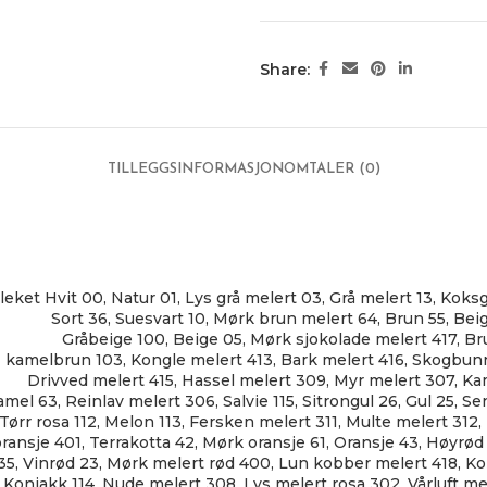
Share:
TILLEGGSINFORMASJON
OMTALER (0)
leket Hvit 00
,
Natur 01
,
Lys grå melert 03
,
Grå melert 13
,
Koksg
Sort 36
,
Suesvart 10
,
Mørk brun melert 64
,
Brun 55
,
Bei
Gråbeige 100
,
Beige 05
,
Mørk sjokolade melert 417
,
Br
kamelbrun 103
,
Kongle melert 413
,
Bark melert 416
,
Skogbunn
Drivved melert 415
,
Hassel melert 309
,
Myr melert 307
,
Ka
amel 63
,
Reinlav melert 306
,
Salvie 115
,
Sitrongul 26
,
Gul 25
,
Se
Tørr rosa 112
,
Melon 113
,
Fersken melert 311
,
Multe melert 312
,
oransje 401
,
Terrakotta 42
,
Mørk oransje 61
,
Oransje 43
,
Høyrød 
35
,
Vinrød 23
,
Mørk melert rød 400
,
Lun kobber melert 418
,
Ko
Konjakk 114
,
Nude melert 308
,
Lys melert rosa 302
,
Vårluft me