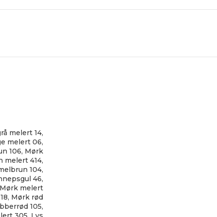
rå melert 14
,
ge melert 06
,
un 106
,
Mørk
 melert 414
,
melbrun 104
,
nnepsgul 46
,
Mørk melert
18
,
Mørk rød
bberrød 105
,
lert 305
,
Lys