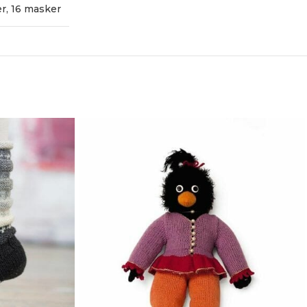
er
,
16 masker