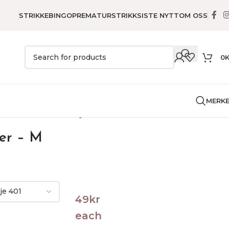
STRIKKEBINGO
PREMATURSTRIKK
SISTE NYTT
OM OSS
0
MERK
e
Genser
Nordkalott genser – M
er – M
49
kr
each