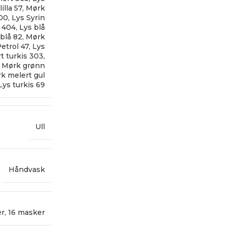
illa 57
,
Mørk
300
,
Lys Syrin
 404
,
Lys blå
blå 82
,
Mørk
etrol 47
,
Lys
t turkis 303
,
,
Mørk grønn
k melert gul
Lys turkis 69
Ull
Håndvask
er
,
16 masker