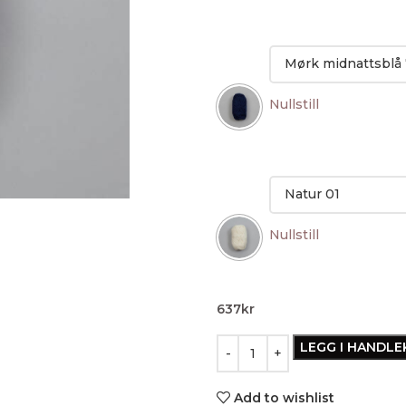
Nullstill
Nullstill
637
kr
LEGG I HANDL
Add to wishlist