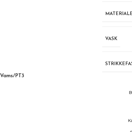
MATERIAL
VASK
STRIKKEFA
Vams/PT3
B
K