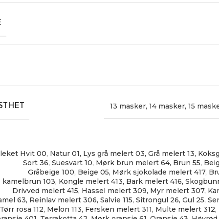
E
13 masker
,
14 masker
,
15 mask
STHET
leket Hvit 00
,
Natur 01
,
Lys grå melert 03
,
Grå melert 13
,
Koksg
Sort 36
,
Suesvart 10
,
Mørk brun melert 64
,
Brun 55
,
Bei
Gråbeige 100
,
Beige 05
,
Mørk sjokolade melert 417
,
Br
kamelbrun 103
,
Kongle melert 413
,
Bark melert 416
,
Skogbunn
Drivved melert 415
,
Hassel melert 309
,
Myr melert 307
,
Ka
amel 63
,
Reinlav melert 306
,
Salvie 115
,
Sitrongul 26
,
Gul 25
,
Se
Tørr rosa 112
,
Melon 113
,
Fersken melert 311
,
Multe melert 312
,
oransje 401
,
Terrakotta 42
,
Mørk oransje 61
,
Oransje 43
,
Høyrød 