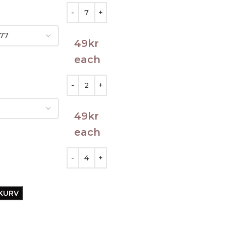
49
kr
each
49
kr
each
EKURV