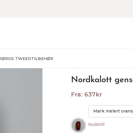
RØROS TWEED
TILBEHØR
Hjem
STRIKKEPAKKER
Herr
Nordkalott gens
Fra:
637
kr
Nullstill