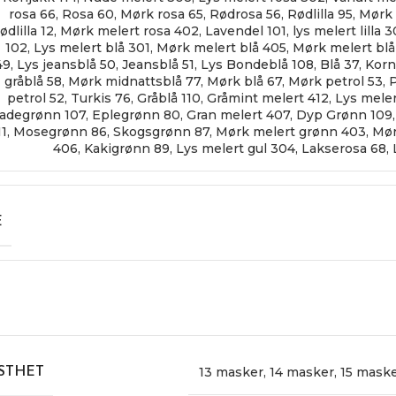
rosa 66
,
Rosa 60
,
Mørk rosa 65
,
Rødrosa 56
,
Rødlilla 95
,
Mørk l
rødlilla 12
,
Mørk melert rosa 402
,
Lavendel 101
,
lys melert lilla 
102
,
Lys melert blå 301
,
Mørk melert blå 405
,
Mørk melert blå
49
,
Lys jeansblå 50
,
Jeansblå 51
,
Lys Bondeblå 108
,
Blå 37
,
Korn
gråblå 58
,
Mørk midnattsblå 77
,
Mørk blå 67
,
Mørk petrol 53
,
P
petrol 52
,
Turkis 76
,
Gråblå 110
,
Gråmint melert 412
,
Lys meler
Jadegrønn 107
,
Eplegrønn 80
,
Gran melert 407
,
Dyp Grønn 109
11
,
Mosegrønn 86
,
Skogsgrønn 87
,
Mørk melert grønn 403
,
Mør
406
,
Kakigrønn 89
,
Lys melert gul 304
,
Lakserosa 68
,
E
13 masker
,
14 masker
,
15 mask
STHET