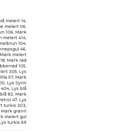
rå melert 14
,
ge melert 06
,
un 106
,
Mørk
 melert 414
,
melbrun 104
,
nnepsgul 46
,
Mørk melert
18
,
Mørk rød
bberrød 105
,
lert 305
,
Lys
illa 57
,
Mørk
300
,
Lys Syrin
 404
,
Lys blå
blå 82
,
Mørk
etrol 47
,
Lys
t turkis 303
,
,
Mørk grønn
k melert gul
Lys turkis 69