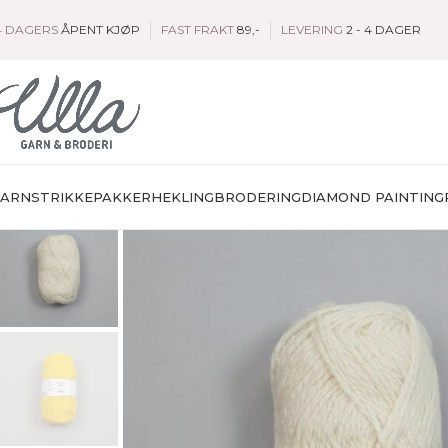
4 DAGERS
ÅPENT KJØP
FAST FRAKT
89,-
LEVERING
2 - 4 DAGER
GARN
STRIKKEPAKKER
HEKLING
BRODERING
DIAMOND PAINTING