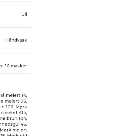
Ull
Håndvask
er
,
16 masker
rå melert 14
,
ge melert 06
,
un 106
,
Mørk
 melert 414
,
melbrun 104
,
nnepsgul 46
,
Mørk melert
18
,
Mørk rød