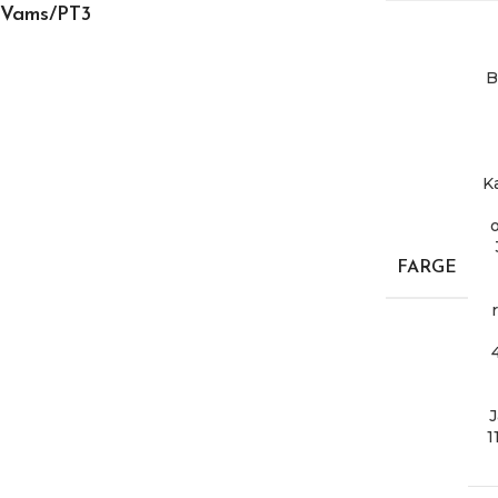
Vams/PT3
B
K
FARGE
1