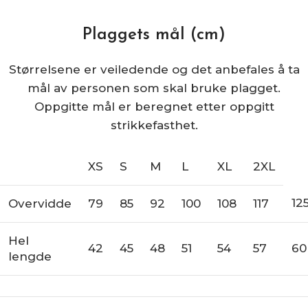
Plaggets mål (cm)
Størrelsene er veiledende og det anbefales å ta
mål av personen som skal bruke plagget.
Oppgitte mål er beregnet etter oppgitt
strikkefasthet.
XS
S
M
L
XL
2XL
12
Overvidde
79
85
92
100
108
117
Hel
42
45
48
51
54
57
60
lengde