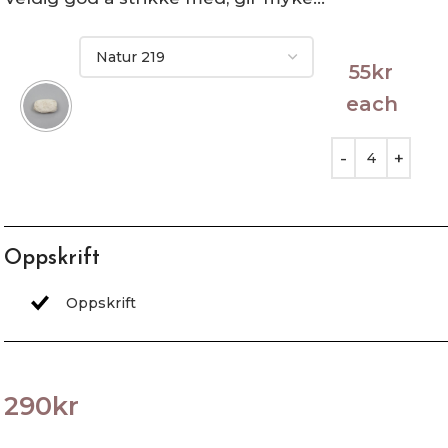
55
kr
each
Oppskrift
290
kr