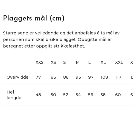
Plaggets mål (cm)
Størrelsene er veiledende og det anbefales å ta mål av
personen som skal bruke plagget. Oppgitte mål er
beregnet etter oppgitt strikkefasthet.
XXS
XS
S
M
L
XL
XXL
X
Overvidde
77
83
88
93
97
108
117
1
Hel
48
50
52
54
56
58
60
6
lengde