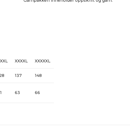
Garnpakken inneholder oppskrift og garn.
XXL
XXXXL
XXXXXL
28
137
148
1
63
66