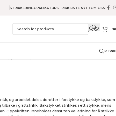
STRIKKEBINGO
PREMATURSTRIKK
SISTE NYTT
OM OSS
0
MERK
e
Topp
Alice Top
trikk, og arbeidet deles deretter i forstykke og bakstykke, som
 tilbake i glattstrikk. Bakstykket strikkes i ett stykke, mens
ran. Oppskriften inneholder dessuten veiledning for å strikke