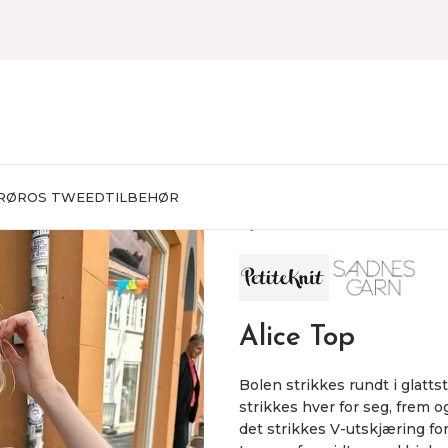
RØROS TWEED
TILBEHØR
Hjem
STRIKKEPAKKER
Dam
Alice Top
Bolen strikkes rundt i glatts
strikkes hver for seg, frem og
det strikkes V-utskjæring fo