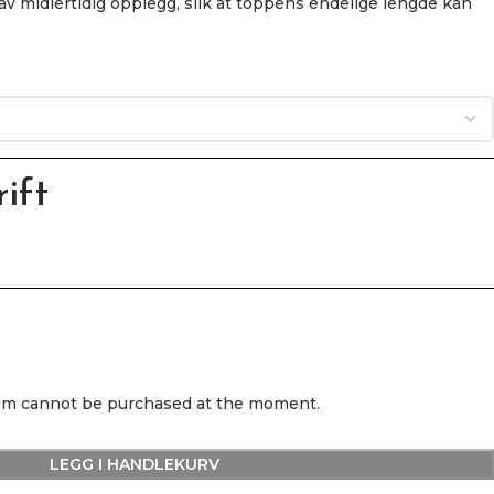
av midlertidig opplegg, slik at toppens endelige lengde kan
ift
tem cannot be purchased at the moment.
LEGG I HANDLEKURV