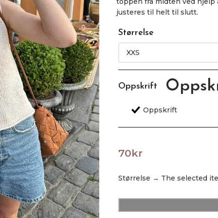
toppen fra midten ved hjelp 
justeres til helt til slutt.
Størrelse
Oppskr
Oppskrift
70
kr
Størrelse
→
The selected i