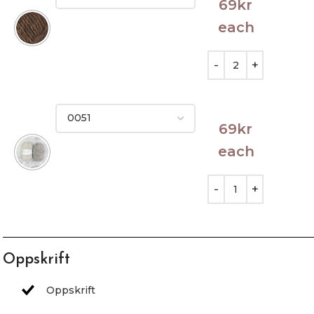
69
kr
each
69
kr
each
Oppskrift