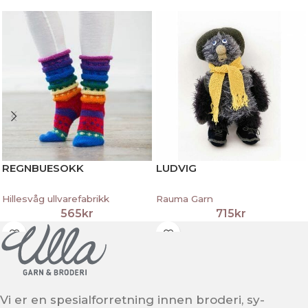
REGNBUESOKK
LUDVIG
Hillesvåg ullvarefabrikk
Rauma Garn
565
kr
715
kr
Vi er en spesialforretning innen broderi, sy-