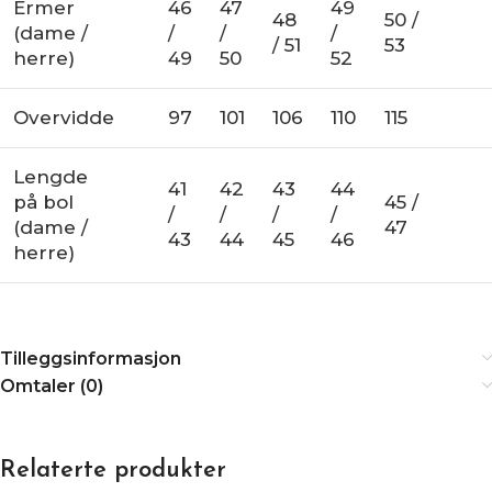
Ermer
46
47
49
48
50 /
(dame /
/
/
/
/ 51
53
herre)
49
50
52
Overvidde
97
101
106
110
115
Lengde
41
42
43
44
på bol
45 /
/
/
/
/
(dame /
47
43
44
45
46
herre)
Tilleggsinformasjon
Omtaler (0)
Relaterte produkter