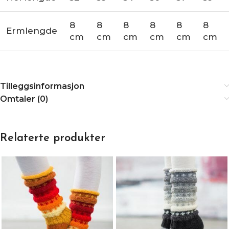
8
8
8
8
8
8
Ermlengde
cm
cm
cm
cm
cm
cm
Tilleggsinformasjon
Omtaler (0)
Relaterte produkter