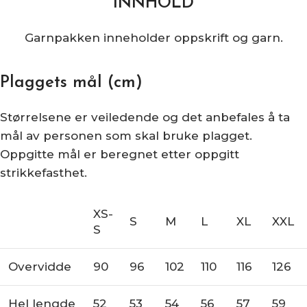
INNHOLD
Garnpakken inneholder oppskrift og garn.
Plaggets mål (cm)
Størrelsene er veiledende og det anbefales å ta
mål av personen som skal bruke plagget.
Oppgitte mål er beregnet etter oppgitt
strikkefasthet.
XS-
S
M
L
XL
XXL
S
Overvidde
90
96
102
110
116
126
Hel lengde
52
53
54
56
57
59