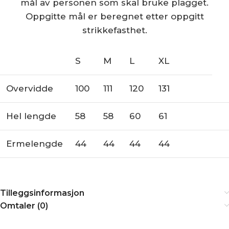
mål av personen som skal bruke plagget.
Oppgitte mål er beregnet etter oppgitt
strikkefasthet.
S
M
L
XL
Overvidde
100
111
120
131
Hel lengde
58
58
60
61
Ermelengde
44
44
44
44
Tilleggsinformasjon
Omtaler (0)