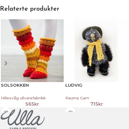
Relaterte produkter
SOLSOKKEN
LUDVIG
Hillesvåg ullvarefabrikk
Rauma Garn
565
kr
715
kr