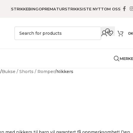
STRIKKEBINGO
PREMATURSTRIKK
SISTE NYTT
OM OSS
0
MERK
n
Bukse / Shorts / Romper
Nikkers
en med nikkers til barn vil garantert få oppmerksomhet! Den