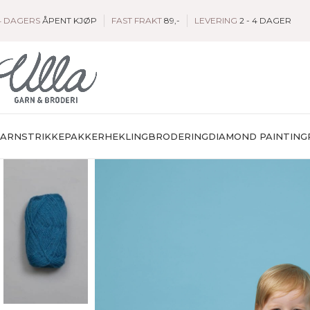
4 DAGERS
ÅPENT KJØP
FAST FRAKT
89,-
LEVERING
2 - 4 DAGER
GARN
STRIKKEPAKKER
HEKLING
BRODERING
DIAMOND PAINTING