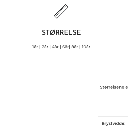
STØRRELSE
1år | 2år | 4år | 6år| 8år | 10år
Størrelsene e
Brystvidde: