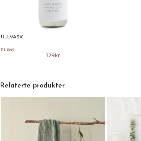
ULLVASK
På Stell
129
kr
Relaterte produkter