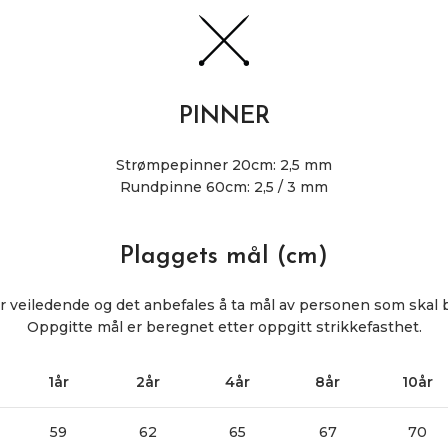
PINNER
Strømpepinner 20cm: 2,5 mm
Rundpinne 60cm: 2,5 / 3 mm
Plaggets mål (cm)
r veiledende og det anbefales å ta mål av personen som skal 
Oppgitte mål er beregnet etter oppgitt strikkefasthet.
1år
2år
4år
8år
10år
59
62
65
67
70