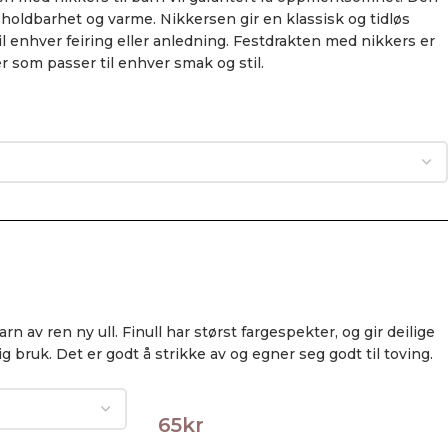
in holdbarhet og varme. Nikkersen gir en klassisk og tidløs
il enhver feiring eller anledning. Festdrakten med nikkers er
ger som passer til enhver smak og stil.
arn av ren ny ull. Finull har størst fargespekter, og gir deilige
ig bruk. Det er godt å strikke av og egner seg godt til toving.
65
kr