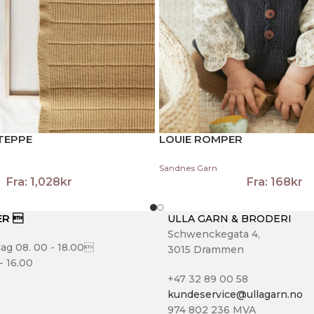
TEPPE
LOUIE ROMPER
Sandnes Garn
Fra:
1,028
kr
Fra:
168
kr
ER 
ULLA GARN & BRODERI
Schwenckegata 4,
ag 08. 00 - 18.00
3015 Drammen
- 16.00
+47 32 89 00 58
kundeservice@ullagarn.no
974 802 236 MVA