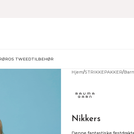
RØROS TWEED
TILBEHØR
Hjem
STRIKKEPAKKER
Bar
Nikkers
Denne fantastiske festdrakt