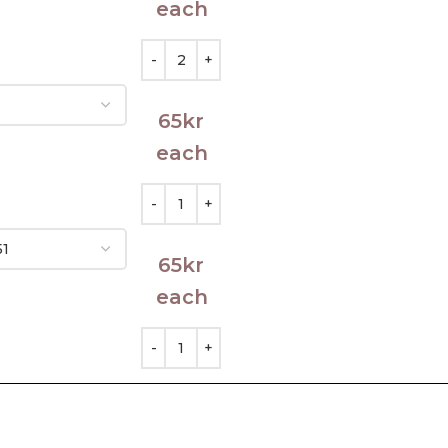
each
65
kr
each
65
kr
each