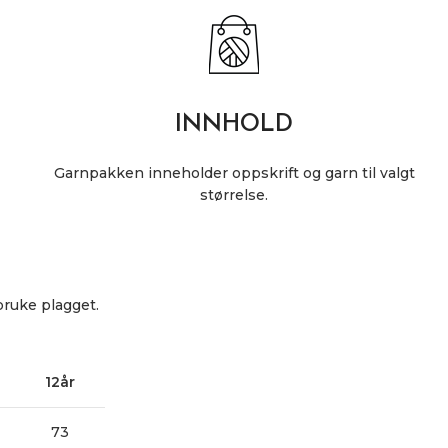
INNHOLD
Garnpakken inneholder oppskrift og garn til valgt
størrelse.
bruke plagget.
12år
73