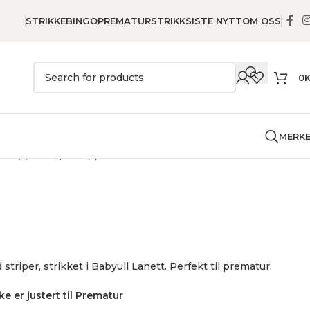
STRIKKEBINGO
PREMATURSTRIKK
SISTE NYTT
OM OSS
0
MERK
y
Teppe
Stripe Teppe
triper, strikket i Babyull Lanett. Perfekt til prematur.
e er justert til Prematur