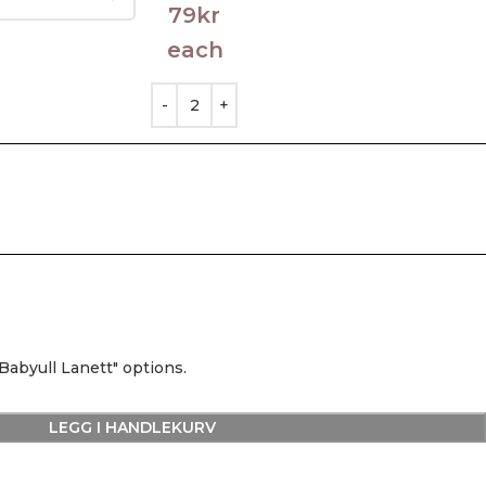
79
kr
each
Babyull Lanett" options.
LEGG I HANDLEKURV