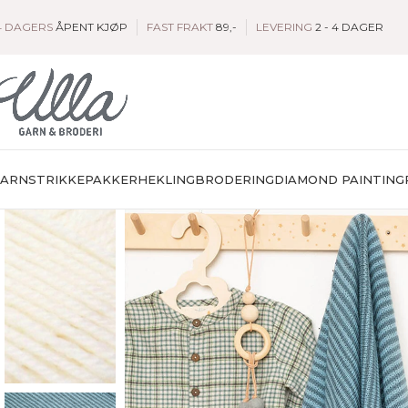
4 DAGERS
ÅPENT KJØP
FAST FRAKT
89,-
LEVERING
2 - 4 DAGER
GARN
STRIKKEPAKKER
HEKLING
BRODERING
DIAMOND PAINTING