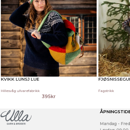
KVIKK LUNSJ LUE
FJØSNISSEGU
Hillesvåg ullvarefabrikk
Fagstrikk
395
kr
ÅPNINGSTID
Mandag - Fred