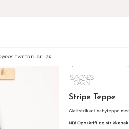
RØROS TWEED
TILBEHØR
Hjem
STRIKKEPAKKER
Bab
Stripe Teppe
Glattstrikket babyteppe med s
NB! Oppskrift og strikkepakk