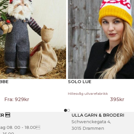
BBE
SOLO LUE
Hillesvåg ullvarefabrikk
Fra:
929
kr
395
kr
ER 
ULLA GARN & BRODERI
Schwenckegata 4,
ag 08. 00 - 18.00
3015 Drammen