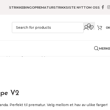
STRIKKEBINGO
PREMATURSTRIKK
SISTE NYTT
OM OSS
0
MERK
y
Teppe
Baby Panda Teppe V2
ppe V2
da. Perfekt til prematur. Velg mellom et hav av ulike farger!