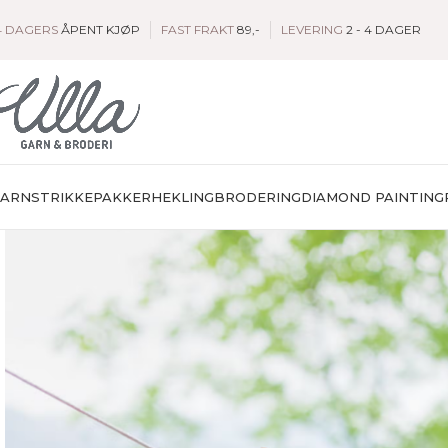
4 DAGERS
ÅPENT KJØP
FAST FRAKT
89,-
LEVERING
2 - 4 DAGER
GARN
STRIKKEPAKKER
HEKLING
BRODERING
DIAMOND PAINTING