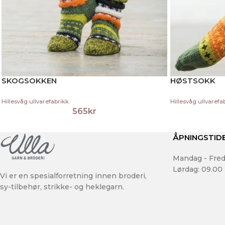
SKOGSOKKEN
HØSTSOKK
Hillesvåg ullvarefabrikk
Hillesvåg ullvarefa
565
kr
ÅPNINGSTID
Mandag - Fred
Lørdag: 09.00 
Vi er en spesialforretning innen broderi,
sy-tilbehør, strikke- og heklegarn.