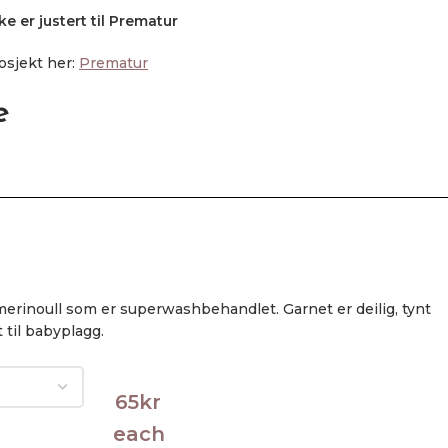
e er justert til Prematur
osjekt her:
Prematur
e
merinoull som er superwashbehandlet. Garnet er deilig, tynt
til babyplagg.
65
kr
each