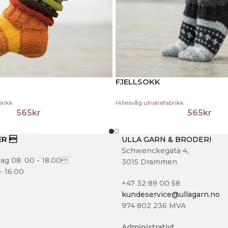
FJELLSOKK
brikk
Hillesvåg ullvarefabrikk
565
kr
565
kr
ER 
ULLA GARN & BRODERI
Schwenckegata 4,
ag 08. 00 - 18.00
3015 Drammen
- 16.00
+47 32 89 00 58
kundeservice@ullagarn.no
974 802 236 MVA
Administrativt