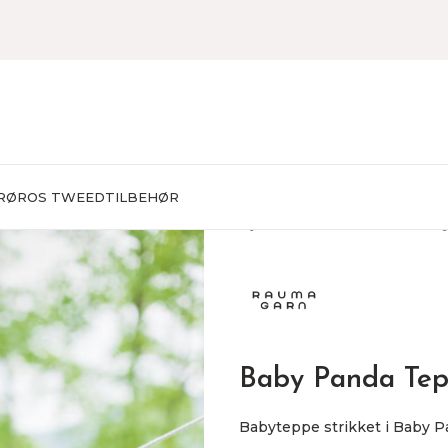
RØROS TWEED
TILBEHØR
Hjem
STRIKKEPAKKER
Bab
Baby Panda Te
Babyteppe strikket i Baby Pan