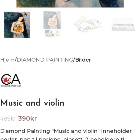
Hjem
DIAMOND PAINTING
Bilder
Music and violin
390
kr
489
kr
Diamond Painting “Music and violin” inneholder
perler, pen til perlene, pinsett, 2 beholdere til