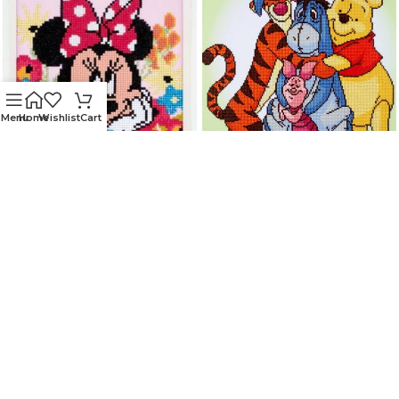
Menu
Home
Wishlist
Cart
MINNIE MOUSE
WINNIE THE POOH
DAYDREAMING
Vervaco
Vervaco
440
kr
390
kr
559
kr
489
kr
Vi er en spesialforretning innen broderi, sy-
tilbehør, strikke- og heklegarn.